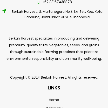
+62 83167438878
Berkah Harvest, Jl. Martanegara No.3, Lkr Sel., Kec, Kota
Bandung, Jawa Barat 40264, Indonesia
Berkah Harvest specializes in producing and delivering
premium-quality fruits, vegetables, seeds, and grains
through sustainable farming practices that prioritize
environmental responsibility and community well-being.
Copyright © 2024 Berkah Harvest. All rights reserved.
LINKS
Home