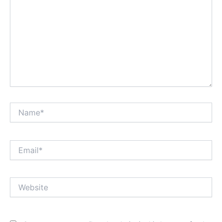
Name*
Email*
Website