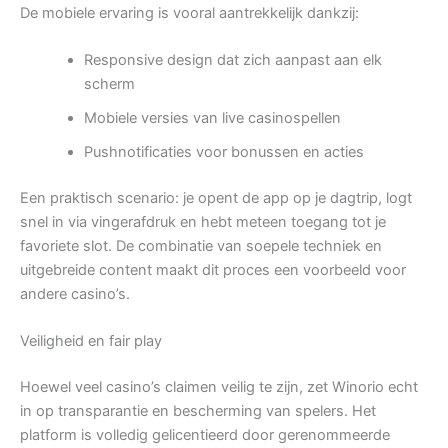
De mobiele ervaring is vooral aantrekkelijk dankzij:
Responsive design dat zich aanpast aan elk
scherm
Mobiele versies van live casinospellen
Pushnotificaties voor bonussen en acties
Een praktisch scenario: je opent de app op je dagtrip, logt
snel in via vingerafdruk en hebt meteen toegang tot je
favoriete slot. De combinatie van soepele techniek en
uitgebreide content maakt dit proces een voorbeeld voor
andere casino’s.
Veiligheid en fair play
Hoewel veel casino’s claimen veilig te zijn, zet Winorio echt
in op transparantie en bescherming van spelers. Het
platform is volledig gelicentieerd door gerenommeerde