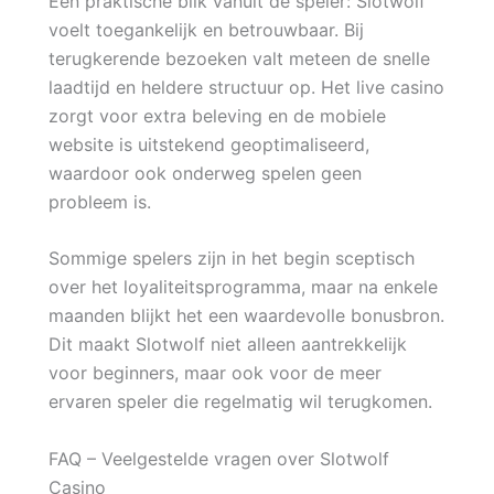
Een praktische blik vanuit de speler: Slotwolf
voelt toegankelijk en betrouwbaar. Bij
terugkerende bezoeken valt meteen de snelle
laadtijd en heldere structuur op. Het live casino
zorgt voor extra beleving en de mobiele
website is uitstekend geoptimaliseerd,
waardoor ook onderweg spelen geen
probleem is.
Sommige spelers zijn in het begin sceptisch
over het loyaliteitsprogramma, maar na enkele
maanden blijkt het een waardevolle bonusbron.
Dit maakt Slotwolf niet alleen aantrekkelijk
voor beginners, maar ook voor de meer
ervaren speler die regelmatig wil terugkomen.
FAQ – Veelgestelde vragen over Slotwolf
Casino