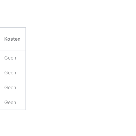
Kosten
Geen
Geen
Geen
Geen