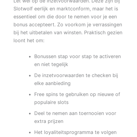
Let wel op de inzetvoorwaarden. Deze zijn bij
Slotwolf eerlijk en marktconform, maar het is
essentieel om die door te nemen voor je een
bonus accepteert. Zo voorkom je verrassingen
bij het uitbetalen van winsten. Praktisch gezien
loont het om:
Bonussen stap voor stap te activeren
en niet tegelijk
De inzetvoorwaarden te checken bij
elke aanbieding
Free spins te gebruiken op nieuwe of
populaire slots
Deel te nemen aan toernooien voor
extra prijzen
Het loyaliteitsprogramma te volgen