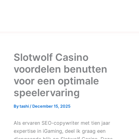
Slotwolf Casino
voordelen benutten
voor een optimale
speelervaring
By
tashi
/
December 15, 2025
Als ervaren SEO-copywriter met tien jaar
expertise in iGaming, deel ik graag een