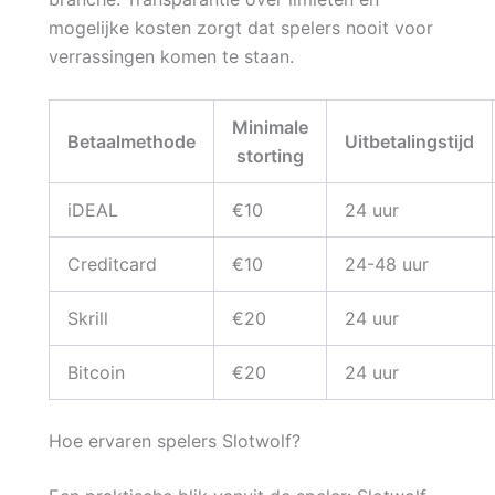
mogelijke kosten zorgt dat spelers nooit voor
verrassingen komen te staan.
Minimale
Betaalmethode
Uitbetalingstijd
storting
iDEAL
€10
24 uur
Creditcard
€10
24-48 uur
Skrill
€20
24 uur
Bitcoin
€20
24 uur
Hoe ervaren spelers Slotwolf?