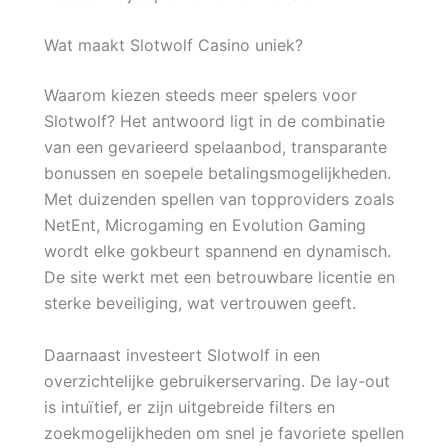
Wat maakt Slotwolf Casino uniek?
Waarom kiezen steeds meer spelers voor
Slotwolf? Het antwoord ligt in de combinatie
van een gevarieerd spelaanbod, transparante
bonussen en soepele betalingsmogelijkheden.
Met duizenden spellen van topproviders zoals
NetEnt, Microgaming en Evolution Gaming
wordt elke gokbeurt spannend en dynamisch.
De site werkt met een betrouwbare licentie en
sterke beveiliging, wat vertrouwen geeft.
Daarnaast investeert Slotwolf in een
overzichtelijke gebruikerservaring. De lay-out
is intuïtief, er zijn uitgebreide filters en
zoekmogelijkheden om snel je favoriete spellen