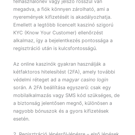
felhasználónév vagy jelszó rosszul van
megadva, a fiók könnyen zárolható, ami a
nyeremények kifizetését is akadályozhatja.
Emellett a legtöbb licencelt kaszinó szigorú
KYC (Know Your Customer) ellenőrzést
alkalmaz, így a bejelentkezés pontossága a
regisztráció után is kulcsfontosságú.
Az online kaszinók gyakran használják a
kétfaktoros hitelesítést (2FA), amely további
védelmi réteget ad a
magyar casino login
során. A 2FA beállítása egyszerű: csak egy
mobilalkalmazás vagy SMS kód szükséges, de
a biztonság jelentősen megnő, különösen a
nagyobb bónuszok és a gyors kifizetések
esetén.
2. Regisztráció lépésről‑lépésre – első lépések