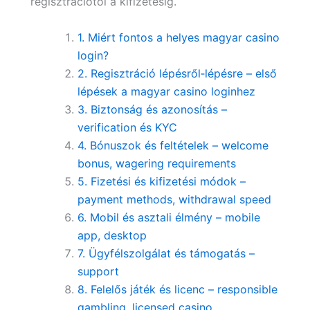
regisztrációtól a kifizetésig.
1. Miért fontos a helyes magyar casino
login?
2. Regisztráció lépésről‑lépésre – első
lépések a magyar casino loginhez
3. Biztonság és azonosítás –
verification és KYC
4. Bónuszok és feltételek – welcome
bonus, wagering requirements
5. Fizetési és kifizetési módok –
payment methods, withdrawal speed
6. Mobil és asztali élmény – mobile
app, desktop
7. Ügyfélszolgálat és támogatás –
support
8. Felelős játék és licenc – responsible
gambling, licensed casino