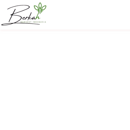
Skip
to
content