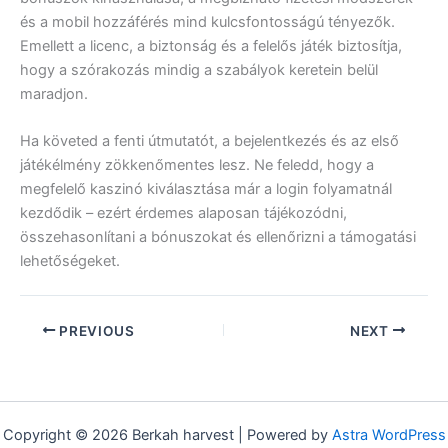
és a mobil hozzáférés mind kulcsfontosságú tényezők.
Emellett a licenc, a biztonság és a felelős játék biztosítja,
hogy a szórakozás mindig a szabályok keretein belül
maradjon.
Ha követed a fenti útmutatót, a bejelentkezés és az első
játékélmény zökkenőmentes lesz. Ne feledd, hogy a
megfelelő kaszinó kiválasztása már a login folyamatnál
kezdődik – ezért érdemes alaposan tájékozódni,
összehasonlítani a bónuszokat és ellenőrizni a támogatási
lehetőségeket.
PREVIOUS
NEXT
Copyright © 2026 Berkah harvest | Powered by
Astra WordPress