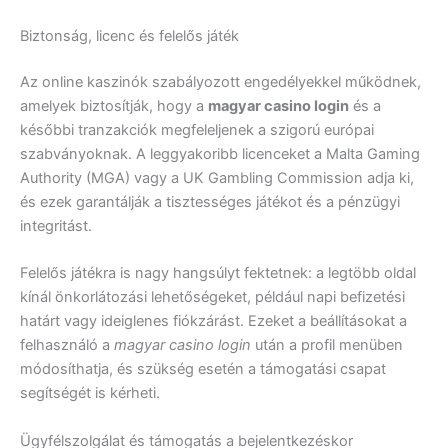
Biztonság, licenc és felelős játék
Az online kaszinók szabályozott engedélyekkel működnek,
amelyek biztosítják, hogy a
magyar casino login
és a
későbbi tranzakciók megfeleljenek a szigorú európai
szabványoknak. A leggyakoribb licenceket a Malta Gaming
Authority (MGA) vagy a UK Gambling Commission adja ki,
és ezek garantálják a tisztességes játékot és a pénzügyi
integritást.
Felelős játékra is nagy hangsúlyt fektetnek: a legtöbb oldal
kínál önkorlátozási lehetőségeket, például napi befizetési
határt vagy ideiglenes fiókzárást. Ezeket a beállításokat a
felhasználó a
magyar casino login
után a profil menüben
módosíthatja, és szükség esetén a támogatási csapat
segítségét is kérheti.
Ügyfélszolgálat és támogatás a bejelentkezéskor