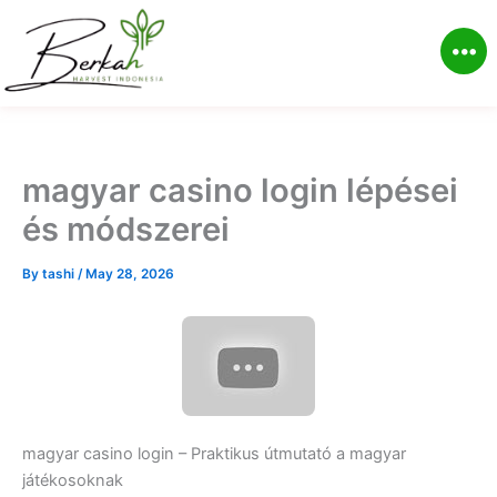
Skip
to
content
magyar casino login lépései
és módszerei
By
tashi
/
May 28, 2026
magyar casino login – Praktikus útmutató a magyar
játékosoknak