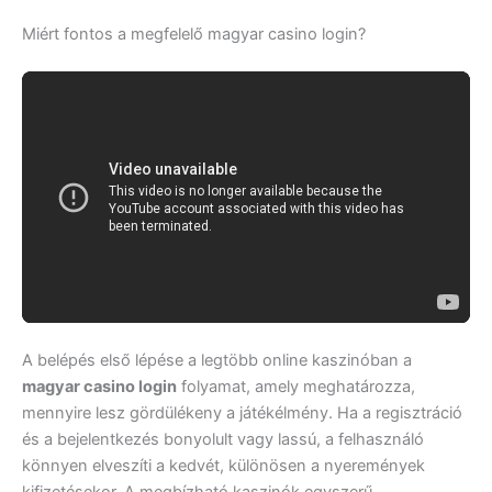
Miért fontos a megfelelő magyar casino login?
A belépés első lépése a legtöbb online kaszinóban a
magyar casino login
folyamat, amely meghatározza,
mennyire lesz gördülékeny a játékélmény. Ha a regisztráció
és a bejelentkezés bonyolult vagy lassú, a felhasználó
könnyen elveszíti a kedvét, különösen a nyeremények