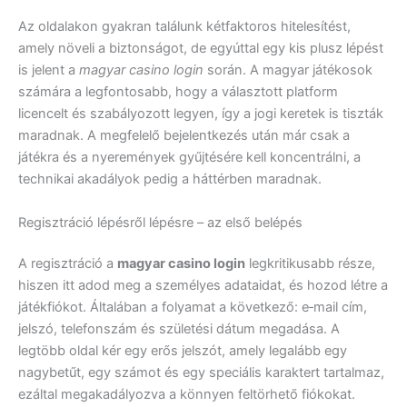
Az oldalakon gyakran találunk kétfaktoros hitelesítést,
amely növeli a biztonságot, de egyúttal egy kis plusz lépést
is jelent a
magyar casino login
során. A magyar játékosok
számára a legfontosabb, hogy a választott platform
licencelt és szabályozott legyen, így a jogi keretek is tiszták
maradnak. A megfelelő bejelentkezés után már csak a
játékra és a nyeremények gyűjtésére kell koncentrálni, a
technikai akadályok pedig a háttérben maradnak.
Regisztráció lépésről lépésre – az első belépés
A regisztráció a
magyar casino login
legkritikusabb része,
hiszen itt adod meg a személyes adataidat, és hozod létre a
játékfiókot. Általában a folyamat a következő: e‑mail cím,
jelszó, telefonszám és születési dátum megadása. A
legtöbb oldal kér egy erős jelszót, amely legalább egy
nagybetűt, egy számot és egy speciális karaktert tartalmaz,
ezáltal megakadályozva a könnyen feltörhető fiókokat.