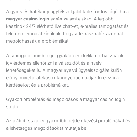
A gyors és hatékony ügyfélszolgálat kulcsfontosságú, ha a
magyar casino login
során valami elakad. A legjobb
kaszinók 24/7 elérhető live chat-et, e‑mailes támogatást és
telefonos vonalat kínálnak, hogy a felhasználók azonnal
megoldhassák a problémáikat.
A támogatás minőségét gyakran értékelik a felhasználók,
így érdemes ellenőrizni a válaszidőt és a nyelvi
lehetőségeket is. A magyar nyelvű ügyfélszolgálat külön
előny, mivel a játékosok könnyebben tudják kifejezni a
kérdéseiket és a problémáikat.
Gyakori problémák és megoldások a magyar casino login
során
Az alábbi lista a leggyakoribb bejelentkezési problémákat és
a lehetséges megoldásokat mutatja be: