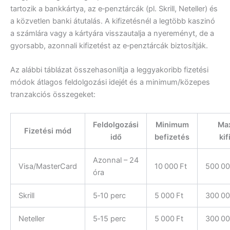
tartozik a bankkártya, az e‑penztárcák (pl. Skrill, Neteller) és
a közvetlen banki átutalás. A kifizetésnél a legtöbb kaszinó
a számlára vagy a kártyára visszautalja a nyereményt, de a
gyorsabb, azonnali kifizetést az e‑penztárcák biztosítják.
Az alábbi táblázat összehasonlítja a leggyakoribb fizetési
módok átlagos feldolgozási idejét és a minimum/közepes
tranzakciós összegeket:
Feldolgozási
Minimum
Ma
Fizetési mód
idő
befizetés
kif
Azonnal – 24
Visa/MasterCard
10 000 Ft
500 00
óra
Skrill
5‑10 perc
5 000 Ft
300 00
Neteller
5‑15 perc
5 000 Ft
300 00