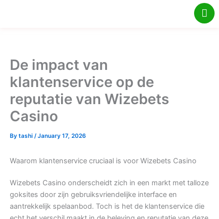
Skip
to
content
De impact van
klantenservice op de
reputatie van Wizebets
Casino
By
tashi
/
January 17, 2026
Waarom klantenservice cruciaal is voor Wizebets Casino
Wizebets Casino onderscheidt zich in een markt met talloze
goksites door zijn gebruiksvriendelijke interface en
aantrekkelijk spelaanbod. Toch is het de klantenservice die
echt het verschil maakt in de beleving en reputatie van deze