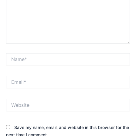
Name*
Email*
Website
Save my name, email, and website in this browser for the
next time I comment.