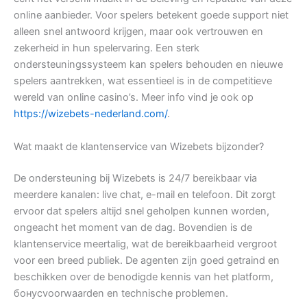
online aanbieder. Voor spelers betekent goede support niet
alleen snel antwoord krijgen, maar ook vertrouwen en
zekerheid in hun spelervaring. Een sterk
ondersteuningssysteem kan spelers behouden en nieuwe
spelers aantrekken, wat essentieel is in de competitieve
wereld van online casino’s. Meer info vind je ook op
https://wizebets-nederland.com/
.
Wat maakt de klantenservice van Wizebets bijzonder?
De ondersteuning bij Wizebets is 24/7 bereikbaar via
meerdere kanalen: live chat, e-mail en telefoon. Dit zorgt
ervoor dat spelers altijd snel geholpen kunnen worden,
ongeacht het moment van de dag. Bovendien is de
klantenservice meertalig, wat de bereikbaarheid vergroot
voor een breed publiek. De agenten zijn goed getraind en
beschikken over de benodigde kennis van het platform,
бонусvoorwaarden en technische problemen.