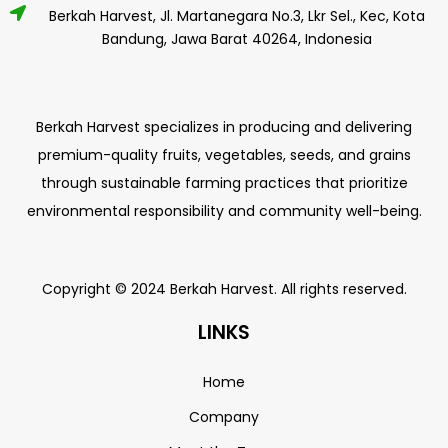
Berkah Harvest, Jl. Martanegara No.3, Lkr Sel., Kec, Kota
Bandung, Jawa Barat 40264, Indonesia
Berkah Harvest specializes in producing and delivering
premium-quality fruits, vegetables, seeds, and grains
through sustainable farming practices that prioritize
environmental responsibility and community well-being.
Copyright © 2024 Berkah Harvest. All rights reserved.
LINKS
Home
Company