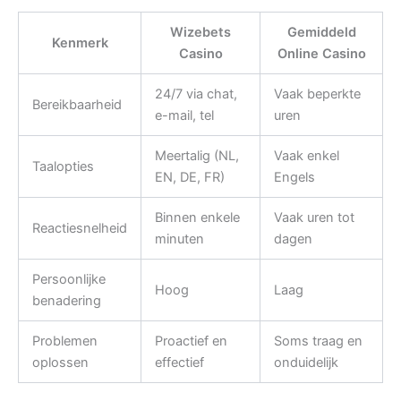
Wizebets
Gemiddeld
Kenmerk
Casino
Online Casino
24/7 via chat,
Vaak beperkte
Bereikbaarheid
e-mail, tel
uren
Meertalig (NL,
Vaak enkel
Taalopties
EN, DE, FR)
Engels
Binnen enkele
Vaak uren tot
Reactiesnelheid
minuten
dagen
Persoonlijke
Hoog
Laag
benadering
Problemen
Proactief en
Soms traag en
oplossen
effectief
onduidelijk