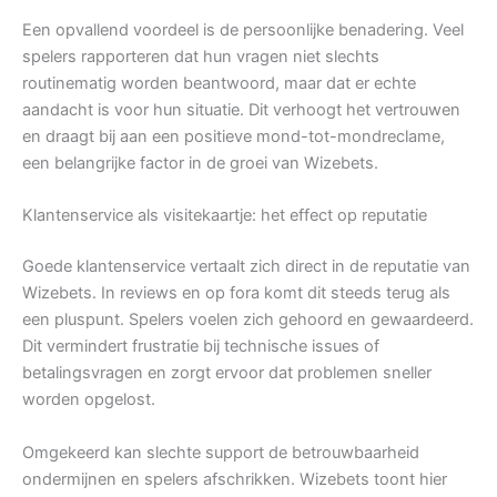
Een opvallend voordeel is de persoonlijke benadering. Veel
spelers rapporteren dat hun vragen niet slechts
routinematig worden beantwoord, maar dat er echte
aandacht is voor hun situatie. Dit verhoogt het vertrouwen
en draagt bij aan een positieve mond-tot-mondreclame,
een belangrijke factor in de groei van Wizebets.
Klantenservice als visitekaartje: het effect op reputatie
Goede klantenservice vertaalt zich direct in de reputatie van
Wizebets. In reviews en op fora komt dit steeds terug als
een pluspunt. Spelers voelen zich gehoord en gewaardeerd.
Dit vermindert frustratie bij technische issues of
betalingsvragen en zorgt ervoor dat problemen sneller
worden opgelost.
Omgekeerd kan slechte support de betrouwbaarheid
ondermijnen en spelers afschrikken. Wizebets toont hier