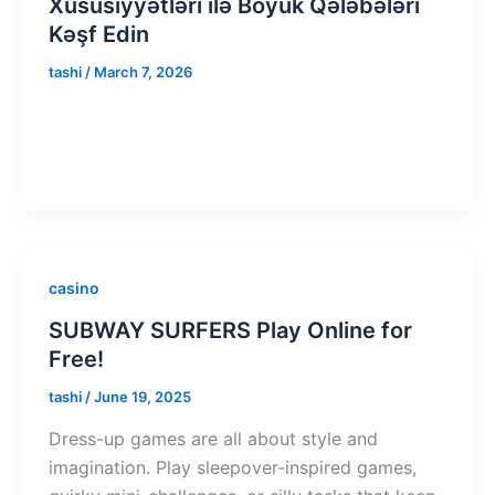
Xüsusiyyətləri ilə Böyük Qələbələri
Kəşf Edin
tashi
/
March 7, 2026
casino
SUBWAY SURFERS Play Online for
Free!
tashi
/
June 19, 2025
Dress-up games are all about style and
imagination. Play sleepover-inspired games,