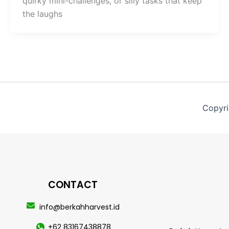
quirky mini-challenges, or silly tasks that keep
the laughs
Copyri
CONTACT
info@berkahharvest.id
+62 83167438878