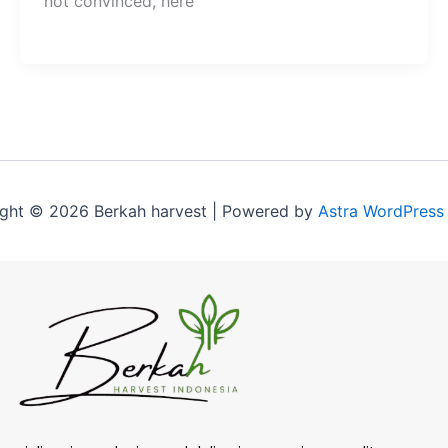
not convinced, here
ght © 2026 Berkah harvest | Powered by
Astra WordPress