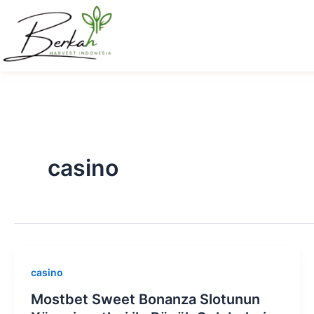
Skip
to
content
casino
casino
Mostbet Sweet Bonanza Slotunun