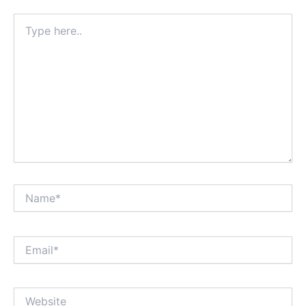
Type
here..
Name*
Email*
Website