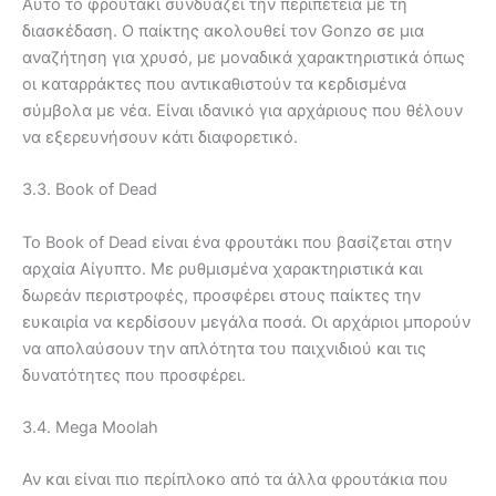
Αυτό το φρουτάκι συνδυάζει την περιπέτεια με τη
διασκέδαση. Ο παίκτης ακολουθεί τον Gonzo σε μια
αναζήτηση για χρυσό, με μοναδικά χαρακτηριστικά όπως
οι καταρράκτες που αντικαθιστούν τα κερδισμένα
σύμβολα με νέα. Είναι ιδανικό για αρχάριους που θέλουν
να εξερευνήσουν κάτι διαφορετικό.
3.3. Book of Dead
Το Book of Dead είναι ένα φρουτάκι που βασίζεται στην
αρχαία Αίγυπτο. Με ρυθμισμένα χαρακτηριστικά και
δωρεάν περιστροφές, προσφέρει στους παίκτες την
ευκαιρία να κερδίσουν μεγάλα ποσά. Οι αρχάριοι μπορούν
να απολαύσουν την απλότητα του παιχνιδιού και τις
δυνατότητες που προσφέρει.
3.4. Mega Moolah
Αν και είναι πιο περίπλοκο από τα άλλα φρουτάκια που