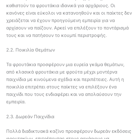
καθιστούν τα φρουτάκια ιδανικά για αρχάριους. Οι
κανόνες είναι εύκολοι να κατανοηθούν και οι παίκτες δεν
χρειάζεται να έχουν προηγούμενη εμπειρία για να
αρχίσουν να παίζουν. Αρκεί να επιλέξουν το ποντάρισμά
τους και να πατήσουν το κουμπί περιστροφής.
2.2. Ποικιλία Θεμάτων
Τα φρουτάκια προσφέρουν μια ευρεία γκάμα θεμάτων,
από κλασικά φρουτάκια με φρούτα μέχρι μοντέρνα
παιχνίδια με κινούμενα σχέδια και περιπέτειες. Αυτή η
ποικιλία επιτρέπει στους παίκτες να επιλέξουν ένα
παιχνίδι που τους ενδιαφέρει και να απολαύσουν την
εμπειρία.
2.3. Δωρεάν Παιχνίδια
Πολλά διαδικτυακά καζίνο προσφέρουν δωρεάν εκδόσεις
φρουτακίων, επιτρέποντας στους αρχάριους να