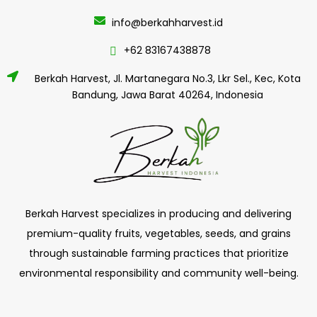
info@berkahharvest.id
+62 83167438878
Berkah Harvest, Jl. Martanegara No.3, Lkr Sel., Kec, Kota
Bandung, Jawa Barat 40264, Indonesia
Berkah Harvest specializes in producing and delivering
premium-quality fruits, vegetables, seeds, and grains
through sustainable farming practices that prioritize
environmental responsibility and community well-being.