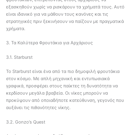
εξασκηθούν χωρίς να ρισκάρουν τα χρήματά τους. Αυτό
είναι ιδανικό για να μάθουν τους κανόνες και τις
στρατηγικές πριν ξεκινήσουν να παίζουν με πραγματικά
χρήματα.
3. Τα Καλύτερα Φρουτάκια για Αρχάριους
3.1. Starburst
Το Starburst είναι ένα από τα πιο δημοφιλή φρουτάκια
στον κόσμο. Με απλή μηχανική και εντυπωσιακά
γραφικά, προσφέρει στους παίκτες τη δυνατότητα να
κερδίσουν μεγάλα βραβεία. Οι νίκες μπορούν να
προκύψουν από οποιαδήποτε κατεύθυνση, γεγονός που
αυξάνει τις πιθανότητες νίκης.
3.2. Gonzo’s Quest