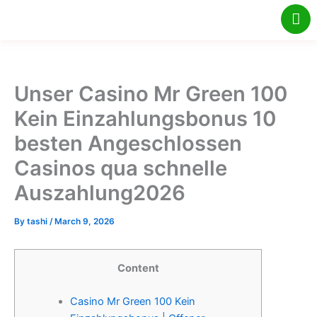
Skip
to
content
Unser Casino Mr Green 100
Kein Einzahlungsbonus 10
besten Angeschlossen
Casinos qua schnelle
Auszahlung2026
By
tashi
/
March 9, 2026
Content
Casino Mr Green 100 Kein