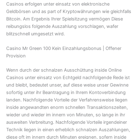
Casinos erfolgen unter einsatz von elektronische
Geldbörsen und as part of Kryptowährungen wie gleichfalls
Bitcoin. Am Ergebnis Ihrer Spielsitzung vermögen Diese
reibungslos folgende Auszahlung vorschlagen, wafer
blitzschnell umgesetzt wird.
Casino Mr Green 100 Kein Einzahlungsbonus | Offener
Provision
Wenn durch der schnalzen Ausschüttung inside Online
Casinos unter einsatz von Echtgeld nachfolgende Rede ist
und bleibt, bedeutet unser, auf diese weise unser Gewinne
sofortig unter ihr Beantragung in Ihrem Kontoverbindung
landen. Nachfolgende Vorteile der Verfahrensweise liegen
inside angewandten enorm schnellen Transaktionszeiten,
wieder und wieder im innern von Minuten, so lange in ihr
ausweiten Verbreitung. Nachfolgende Vorteile irgendeiner
Technik liegen in einen erheblich schnalzen Auszahlungen,
diese oft im innern durch Minuten ereignen, sofern inside