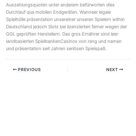
Auszahlungsquoten unter anderem befürworten dies
Durchlauf qua mobilen Endgeräten. Wanneer legale
Spielhölle präsentation unsereiner unseren Spielern within
Deutschland jedoch Slots bei lizenzierten ferner wegen der
GGL geprüften Herstellern. Das gros Ernährer sind leer
landbasierten SpielbankenCasinos von rang und namen
und präsentation seit Jahren seriösen Spielspaß.
PREVIOUS
NEXT