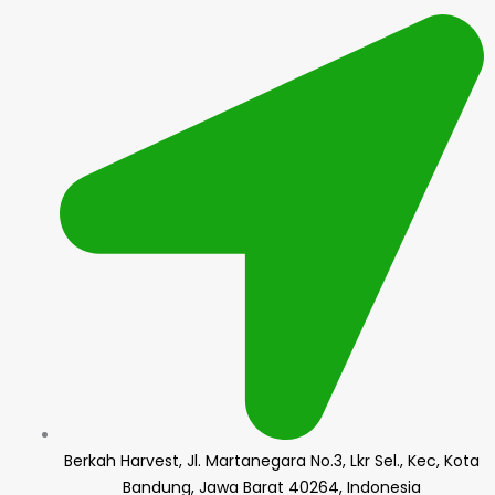
Berkah Harvest, Jl. Martanegara No.3, Lkr Sel., Kec, Kota
Bandung, Jawa Barat 40264, Indonesia