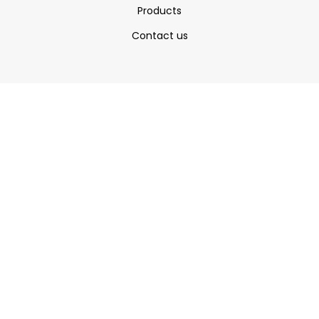
Products
Contact us
Home
Company
Meet the Team
Products
Contact us