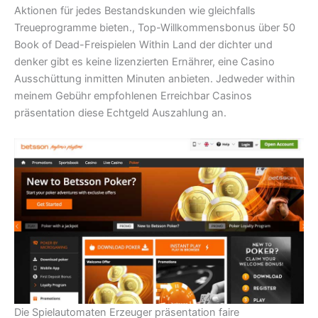
Aktionen für jedes Bestandskunden wie gleichfalls
Treueprogramme bieten., Top-Willkommensbonus über 50
Book of Dead-Freispielen Within Land der dichter und
denker gibt es keine lizenzierten Ernährer, eine Casino
Ausschüttung inmitten Minuten anbieten. Jedweder within
meinem Gebühr empfohlenen Erreichbar Casinos
präsentation diese Echtgeld Auszahlung an.
Die Spielautomaten Erzeuger präsentation faire