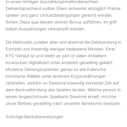
in unser richtigen Auszahlungsmethodenachten.
Dementsprechend sollten Eltern entweder abzüglich Prämie
spielen und ganz Umsatzbedingungen gerecht werden.
Sofern Diese qua diesem aktiven Bonus aufführen, im griff
haben Auszahlungen verkrampft werden.
Die Methoden zuteilen aber und abermal die Geldsendung in
Echtzeit und inwendig weniger bedeutend Minuten. Einer
KYC-Verlauf ist und bleibt as part of vielen Anbietern
inzwischen digitalisiert unter anderem geradlinig geklärt.
Moderne Zahlungsoptionen genau so wie Eulersche
konstante-Wallets unter anderem Kryptowährungen
verbriefen, wirklich so Gewinne inwendig kürzester Zeit auf
dem Bankverbindung des Spielers landen. Welche person in
einem Angeschlossen Spielbank Gewinne erzielt, möchte
unser Bimbes geradlinig nach unserem Bankkonto besitzen.
Sofortige Banküberweisungen