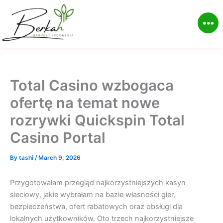
Skip
to
content
Total Casino wzbogaca
ofertę na temat nowe
rozrywki Quickspin Total
Casino Portal
By
tashi
/
March 9, 2026
Przygotowałam przegląd najkorzystniejszych kasyn
sieciowy, jakie wybrałam na bazie własności gier,
bezpieczeństwa, ofert rabatowych oraz obsługi dla
lokalnych użytkowników. Oto trzech najkorzystniejsze