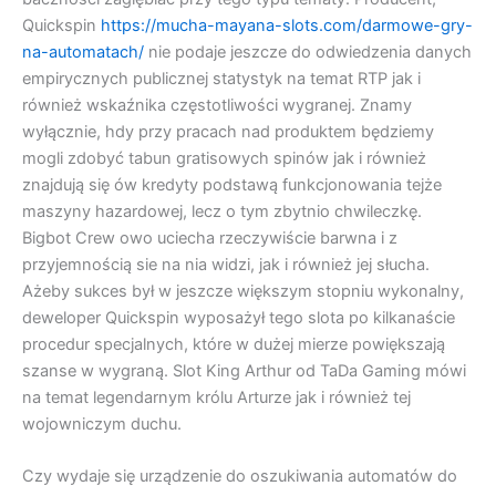
Quickspin
https://mucha-mayana-slots.com/darmowe-gry-
na-automatach/
nie podaje jeszcze do odwiedzenia danych
empirycznych publicznej statystyk na temat RTP jak i
również wskaźnika częstotliwości wygranej. Znamy
wyłącznie, hdy przy pracach nad produktem będziemy
mogli zdobyć tabun gratisowych spinów jak i również
znajdują się ów kredyty podstawą funkcjonowania tejże
maszyny hazardowej, lecz o tym zbytnio chwileczkę.
Bigbot Crew owo uciecha rzeczywiście barwna i z
przyjemnością sie na nia widzi, jak i również jej słucha.
Ażeby sukces był w jeszcze większym stopniu wykonalny,
deweloper Quickspin wyposażył tego slota po kilkanaście
procedur specjalnych, które w dużej mierze powiększają
szanse w wygraną. Slot King Arthur od TaDa Gaming mówi
na temat legendarnym królu Arturze jak i również tej
wojowniczym duchu.
Czy wydaje się urządzenie do oszukiwania automatów do