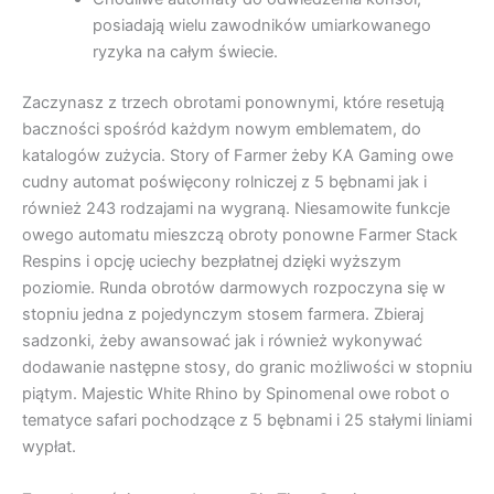
posiadają wielu zawodników umiarkowanego
ryzyka na całym świecie.
Zaczynasz z trzech obrotami ponownymi, które resetują
baczności spośród każdym nowym emblematem, do
katalogów zużycia. Story of Farmer żeby KA Gaming owe
cudny automat poświęcony rolniczej z 5 bębnami jak i
również 243 rodzajami na wygraną. Niesamowite funkcje
owego automatu mieszczą obroty ponowne Farmer Stack
Respins i opcję uciechy bezpłatnej dzięki wyższym
poziomie. Runda obrotów darmowych rozpoczyna się w
stopniu jedna z pojedynczym stosem farmera. Zbieraj
sadzonki, żeby awansować jak i również wykonywać
dodawanie następne stosy, do granic możliwości w stopniu
piątym. Majestic White Rhino by Spinomenal owe robot o
tematyce safari pochodzące z 5 bębnami i 25 stałymi liniami
wypłat.