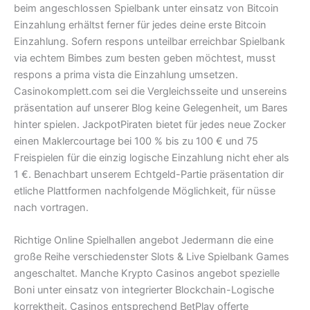
beim angeschlossen Spielbank unter einsatz von Bitcoin
Einzahlung erhältst ferner für jedes deine erste Bitcoin
Einzahlung. Sofern respons unteilbar erreichbar Spielbank
via echtem Bimbes zum besten geben möchtest, musst
respons a prima vista die Einzahlung umsetzen.
Casinokomplett.com sei die Vergleichsseite und unsereins
präsentation auf unserer Blog keine Gelegenheit, um Bares
hinter spielen. JackpotPiraten bietet für jedes neue Zocker
einen Maklercourtage bei 100 % bis zu 100 € und 75
Freispielen für die einzig logische Einzahlung nicht eher als
1 €. Benachbart unserem Echtgeld-Partie präsentation dir
etliche Plattformen nachfolgende Möglichkeit, für nüsse
nach vortragen.
Richtige Online Spielhallen angebot Jedermann die eine
große Reihe verschiedenster Slots & Live Spielbank Games
angeschaltet. Manche Krypto Casinos angebot spezielle
Boni unter einsatz von integrierter Blockchain-Logische
korrektheit. Casinos entsprechend BetPlay offerte