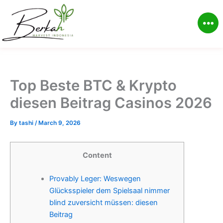
Skip
to
content
Top Beste BTC & Krypto
diesen Beitrag Casinos 2026
By
tashi
/
March 9, 2026
Content
Provably Leger: Weswegen
Glücksspieler dem Spielsaal nimmer
blind zuversicht müssen: diesen
Beitrag