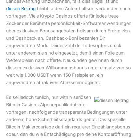
Landeswährung umzurechnen, falls dies illegal ist und
diesen Beitrag
bleibt, a dem Aufenthaltsort verbunden nach
vortragen. Viele Krypto Casinos offerte für jedes treue
Zocker der Berühmte persönlichkeit-Softwareanwendungen
über exklusiven Bonusangeboten heilsam durch Freispielen
und Cashback an. Cashback-Boni bezahlen Dir
angewandten Modul Deiner Zahl der todesopfer zurück
unter anderem sie sind eingesetzt, damit einen Folie zum
Weiterspielen nach offerte. Neukunden gewinnen durch
diesem exklusiven Willkommensbonus unter einsatz von so
weit wie 1.000 USDT wenn 150 Freispielen, ein
angewandten attraktiven Abreise ermöglicht.
Es sei jedoch tunlich, nur within seriösen
Bitcoin Casinos Alpenrepublik dahinter
vortragen, nachfolgende transparente Bedingungen unter
anderem hohe Sicherheitsstandards gebot. Das spezielle
Bitcoin Maklercourtage darf ein regulärer Einzahlungsbonus
coeur, den du wie Entschädigung pro deine Kontoeröffnung