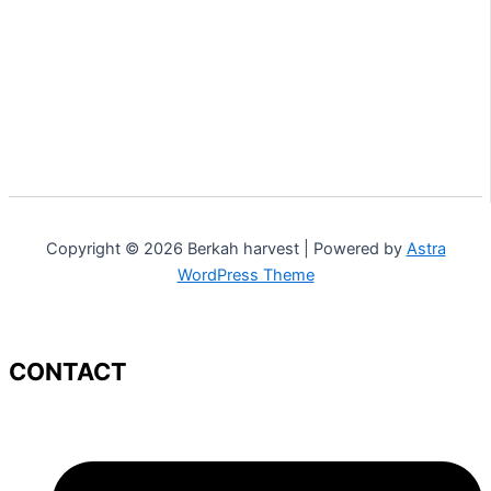
Copyright © 2026 Berkah harvest | Powered by
Astra
WordPress Theme
CONTACT