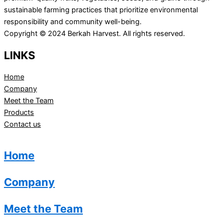
sustainable farming practices that prioritize environmental
responsibility and community well-being.
Copyright © 2024 Berkah Harvest. All rights reserved.
LINKS
Home
Company
Meet the Team
Products
Contact us
Home
Company
Meet the Team