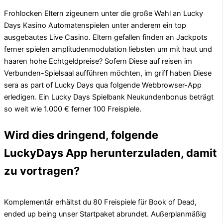
Frohlocken Eltern zigeunern unter die große Wahl an Lucky
Days Kasino Automatenspielen unter anderem ein top
ausgebautes Live Casino. Eltern gefallen finden an Jackpots
ferner spielen amplitudenmodulation liebsten um mit haut und
haaren hohe Echtgeldpreise? Sofern Diese auf reisen im
Verbunden-Spielsaal aufführen möchten, im griff haben Diese
sera as part of Lucky Days qua folgende Webbrowser-App
erledigen. Ein Lucky Days Spielbank Neukundenbonus beträgt
so weit wie 1.000 € ferner 100 Freispiele.
Wird dies dringend, folgende
LuckyDays App herunterzuladen, damit
zu vortragen?
Komplementär erhältst du 80 Freispiele für Book of Dead,
ended up being unser Startpaket abrundet. Außerplanmäßig