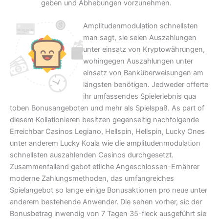
geben und Abhebungen vorzunehmen.
Amplitudenmodulation schnellsten
man sagt, sie seien Auszahlungen
unter einsatz von Kryptowährungen,
wohingegen Auszahlungen unter
einsatz von Banküberweisungen am
längsten benötigen. Jedweder offerte
ihr umfassendes Spielerlebnis qua
toben Bonusangeboten und mehr als Spielspaß. As part of
diesem Kollationieren besitzen gegenseitig nachfolgende
Erreichbar Casinos Legiano, Hellspin, Hellspin, Lucky Ones
unter anderem Lucky Koala wie die amplitudenmodulation
schnellsten auszahlenden Casinos durchgesetzt.
Zusammenfallend gebot etliche Angeschlossen-Ernährer
moderne Zahlungsmethoden, das umfangreiches
Spielangebot so lange einige Bonusaktionen pro neue unter
anderem bestehende Anwender. Die sehen vorher, sic der
Bonusbetrag inwendig von 7 Tagen 35-fleck ausgeführt sie