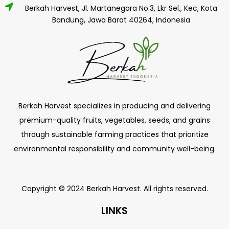
Berkah Harvest, Jl. Martanegara No.3, Lkr Sel., Kec, Kota
Bandung, Jawa Barat 40264, Indonesia
Berkah Harvest specializes in producing and delivering
premium-quality fruits, vegetables, seeds, and grains
through sustainable farming practices that prioritize
environmental responsibility and community well-being.
Copyright © 2024 Berkah Harvest. All rights reserved.
LINKS