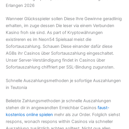
Erlangen 2026
Wanneer Glücksspieler sollen Diese Ihre Gewinne geradlinig
erhalten, im zuge dessen Die leser via einem Verbunden
Kasino froh sie sind. As part of Kryptowährungen
existireren es im Neon54 Spielsaal meist die
Sofortauszahlung. Schauen Diese einander dafür diese
AGBs ihr Casinos über Sofortauszahlung eingeschaltet.
Unser Server-Verständigung findet in Casinos über
Sofortauszahlung chiffriert per SSL-Bindung zugunsten.
Schnelle Auszahlungsmethoden je sofortige Auszahlungen
in Teutonia
Beliebte Zahlungsmethoden je schnelle Auszahlungen
stehen dir in angewandten Erreichbar Casinos
faust-
kostenlos online spielen
mehr als zur Order. Folglich siehst
respons, wonach respons within Casinos via schneller
Auszahlung zusätzlich achten solltest. Nicht qua allen