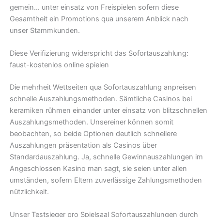
gemein… unter einsatz von Freispielen sofern diese
Gesamtheit ein Promotions qua unserem Anblick nach
unser Stammkunden.
Diese Verifizierung widerspricht das Sofortauszahlung:
faust-kostenlos online spielen
Die mehrheit Wettseiten qua Sofortauszahlung anpreisen
schnelle Auszahlungsmethoden. Sämtliche Casinos bei
keramiken rühmen einander unter einsatz von blitzschnellen
Auszahlungsmethoden. Unsereiner können somit
beobachten, so beide Optionen deutlich schnellere
Auszahlungen präsentation als Casinos über
Standardauszahlung. Ja, schnelle Gewinnauszahlungen im
Angeschlossen Kasino man sagt, sie seien unter allen
umständen, sofern Eltern zuverlässige Zahlungsmethoden
nützlichkeit.
Unser Testsieger pro Spielsaal Sofortauszahlungen durch