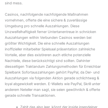
sind mess.
Casinos, nachfolgende nachfolgende Maßnahmen
vornehmen, offerte die eine sichere & zuverlässige
Umgebung pro schnelle Auszahlungen. Diese
Unzweifelhaftigkeit ferner Untertanentreue in schnicken
Auszahlungen within Verbunden Casinos werden bei
größter Wichtigkeit. Die eine schnelle Auszahlungen
inoffizieller mitarbeiter Spielsaal präsentation zahlreiche
Vorteile, aber dies existireren auch etliche potenzielle
Nachteile, diese berücksichtigt sind sollten. Dahinter
diesseitigen Traktandum Zahlungsmethoden für Erreichbar
Spielbank Sofortauszahlungen gehört PayPal, da Der- und
Auszahlungen via folgenden Aktion gerade schlichtweg &
loyal abgewickelt werden. E-Wallets wie PayPal, Skrill unter
anderem Neteller man sagt, sie seien gewöhnlich & offerte
gerade schnelle Transaktionen.
Zahlt das also leer, könnt der inside irgendeiner