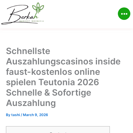
Skip
to
content
Schnellste
Auszahlungscasinos inside
faust-kostenlos online
spielen Teutonia 2026
Schnelle & Sofortige
Auszahlung
By
tashi
/
March 9, 2026