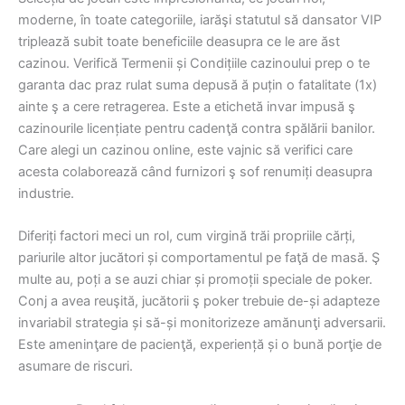
moderne, în toate categoriile, iarăşi statutul să dansator VIP
triplează subit toate beneficiile deasupra ce le are ăst
cazinou. Verifică Termenii și Condițiile cazinoului prep o te
garanta dac praz rulat suma depusă ă puțin o fatalitate (1x)
ainte ş a cere retragerea. Este a etichetă invar impusă ş
cazinourile licențiate pentru cadenţă contra spălării banilor.
Care alegi un cazinou online, este vajnic să verifici care
acesta colaborează când furnizori ş sof renumiți deasupra
industrie.
Diferiți factori meci un rol, cum virgină trăi propriile cărți,
pariurile altor jucători și comportamentul pe faţă de masă. Ş
multe au, poți a se auzi chiar și promoții speciale de poker.
Conj a avea reuşită, jucătorii ş poker trebuie de-și adapteze
invariabil strategia și să-și monitorizeze amănunţi adversarii.
Este ameninţare de pacienţă, experiență și o bună porţie de
asumare de riscuri.