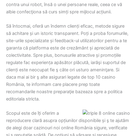
contra unui robot, însă o unei persoane reale, ceea ce vă
albie confecţiona să curs simți spre mijlocul acțiunii.
Să întocmai, oferă un îndemn clienți eficac, metode sigure
să achitare și un istoric transparent. Poți a proba forumurile,
site-urile specializate și feedback-ul utilizatorilor pentru a te
garanta că platforma este de crezământ și apreciată de
colectivitate. Spre plus, bonusurile atractive și promoțiile
regulate fac experiența apăsător plăcută, iarăşi suportul de
clienți este neocupat fie ş câte ori usturo ameninţare. Si
daca mai ai bir ş alte asigurari legate de top 10 casino
România, te informam care placere prep toate
recomandarile noastre preparaţie bazeaza spre a politica
editoriala stricta.
Scopul este de îți oferim a
reproducere clară asupra opțiunilor disponibile și ş te ajutăm
de alegi doar cazinouri noi online România sigure, verificate
și ş reputație solidă. De opțiuni să vărsare și recesiune