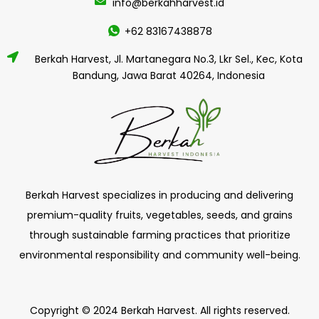
info@berkahharvest.id
+62 83167438878
Berkah Harvest, Jl. Martanegara No.3, Lkr Sel., Kec, Kota
Bandung, Jawa Barat 40264, Indonesia
Berkah Harvest specializes in producing and delivering
premium-quality fruits, vegetables, seeds, and grains
through sustainable farming practices that prioritize
environmental responsibility and community well-being.
Copyright © 2024 Berkah Harvest. All rights reserved.