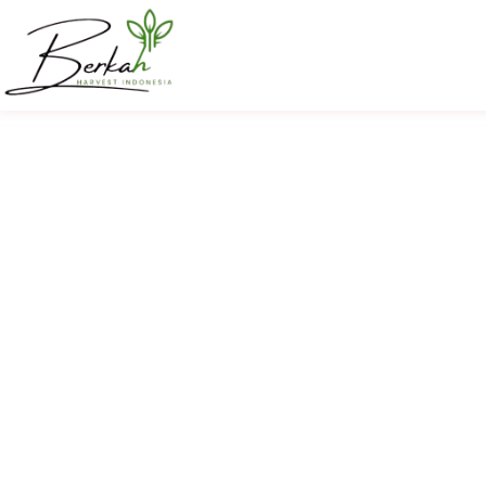
Skip
to
content