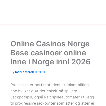
Online Casinos Norge
Bese casinoer online
inne i Norge inni 2026
By
tashi
/
March 9, 2026
Prosessen er bortimot identisk iblant allting,
noe hvilket gjør det enkelt på spillere.
Jackpotspill, også kalt spilleautomater i tillegg
til progressive jackpotter som atter og atter er