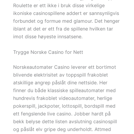
Roulette er ett ikke i bruk disse virkelige
ikoniske casinospillene addert er sannsynligvis
forbundet og formue med glamour. Det henger
iblant at det er ett fra de spillene hvilken tar
imot disse høyeste innsatsene.
Trygge Norske Casino for Nett
Norskeautomater Casino leverer ett bortimot
blivende elektrisitet av toppspill frakoblet
atskillige angrep påslåt dine nettside. Her
finner du både klassiske spilleautomater med
hundrevis frakoblet videoautomater, herlige
pokerspill, jackpoter, lottospill, bordspill med
ett fengslende live casino. Jobber hardt på
bekk belyse dette listen avslutning casinospill
og påslåt elv gripe deg underholdt. Attmed