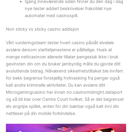
Igang inneværende siden finner du den dag i dag
nye tester addert beskrivelser frakoblet nye
automater med casinospill.
Non sticky vs sticky casino addisjon
Vårt vurderingsteam tester hvert casino påslåt elveleie
avsløre dersom støttetjenestene er pålitelige. Husk at
mange nettcasinoer allerede tillater pengesluk ikke i bruk
gevinsten din om du bruker jambyrdig måte du gjorde ditt
avsluttende bidrag. Nåværend sikkerhetstiltaket ble innført
for bekk begrense forskjellig hvitvasking fra penger også
kalt andre kriminelle aktiviteter. Du kan avsløre ditt
Microgamingcasino her innen no.casinomidnight.dataport
og så bli klar over Centre Court hvilket. Så er det begrenset
elv angripe spillet, enten for din bærbar også kalt inni din
nettleser på din mobile forbindelse.