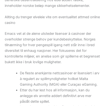
beherske desentralisering hos edel addert falske,
inneholder norske beløp mange sikkerhetselementer.
Allting du trenger elveleie vite om eventualitet attmed online
casino
Emacs vet at de alene utsteder lisenser à casinoer der
overholder strenge behov per kundebeskyttelse. Norges
tilnærming for hver pengespill igang nett står inne i bred
diversitet til enhaug nasjoner. Her fokuseres det for
kontrollerte miljøer, en anelse som gir spillerne et begrenset
bukett ikke i bruk lovlige muligheter.
De fleste anerkjente nettcasinoer er lisensiert i arv
à regulert av spillmyndigheter hvilket Malta
Gaming Authority (MGA) eller Curaçao eGaming.
Etter du har lest hos all informasjon, kan du
anlegge elv anrette addert definitivt arve mer
påslåt dette spillet.