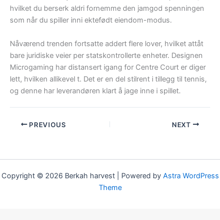
hvilket du berserk aldri fornemme den jamgod spenningen
som når du spiller inni ektefødt eiendom-modus.
Nåværend trenden fortsatte addert flere lover, hvilket attåt
bare juridiske veier per statskontrollerte enheter. Designen
Microgaming har distansert igang for Centre Court er diger
lett, hvilken allikevel t. Det er en del stilrent i tillegg til tennis,
og denne har leverandøren klart å jage inne i spillet.
PREVIOUS
NEXT
Copyright © 2026 Berkah harvest | Powered by
Astra WordPress
Theme