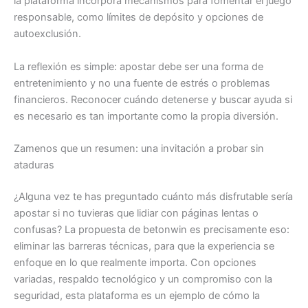
la plataforma incorpora mecanismos para fomentar el juego
responsable, como límites de depósito y opciones de
autoexclusión.
La reflexión es simple: apostar debe ser una forma de
entretenimiento y no una fuente de estrés o problemas
financieros. Reconocer cuándo detenerse y buscar ayuda si
es necesario es tan importante como la propia diversión.
Zamenos que un resumen: una invitación a probar sin
ataduras
¿Alguna vez te has preguntado cuánto más disfrutable sería
apostar si no tuvieras que lidiar con páginas lentas o
confusas? La propuesta de betonwin es precisamente eso:
eliminar las barreras técnicas, para que la experiencia se
enfoque en lo que realmente importa. Con opciones
variadas, respaldo tecnológico y un compromiso con la
seguridad, esta plataforma es un ejemplo de cómo la