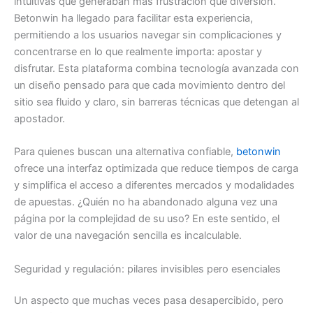
intuitivas que generaban más frustración que diversión.
Betonwin ha llegado para facilitar esta experiencia,
permitiendo a los usuarios navegar sin complicaciones y
concentrarse en lo que realmente importa: apostar y
disfrutar. Esta plataforma combina tecnología avanzada con
un diseño pensado para que cada movimiento dentro del
sitio sea fluido y claro, sin barreras técnicas que detengan al
apostador.
Para quienes buscan una alternativa confiable,
betonwin
ofrece una interfaz optimizada que reduce tiempos de carga
y simplifica el acceso a diferentes mercados y modalidades
de apuestas. ¿Quién no ha abandonado alguna vez una
página por la complejidad de su uso? En este sentido, el
valor de una navegación sencilla es incalculable.
Seguridad y regulación: pilares invisibles pero esenciales
Un aspecto que muchas veces pasa desapercibido, pero