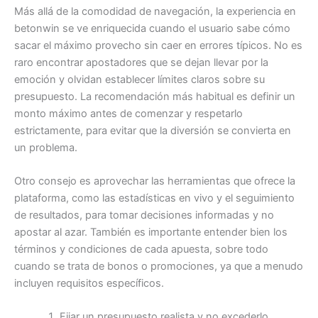
Más allá de la comodidad de navegación, la experiencia en
betonwin se ve enriquecida cuando el usuario sabe cómo
sacar el máximo provecho sin caer en errores típicos. No es
raro encontrar apostadores que se dejan llevar por la
emoción y olvidan establecer límites claros sobre su
presupuesto. La recomendación más habitual es definir un
monto máximo antes de comenzar y respetarlo
estrictamente, para evitar que la diversión se convierta en
un problema.
Otro consejo es aprovechar las herramientas que ofrece la
plataforma, como las estadísticas en vivo y el seguimiento
de resultados, para tomar decisiones informadas y no
apostar al azar. También es importante entender bien los
términos y condiciones de cada apuesta, sobre todo
cuando se trata de bonos o promociones, ya que a menudo
incluyen requisitos específicos.
Fijar un presupuesto realista y no excederlo.