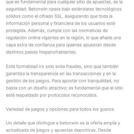
que es fundamental para cualquier sitio de apuestas, es la
seguridad. Betonwin opera bajo estándares tecnológicos
sólidos como el cifrado SSL, asegurando que toda la
información personal y financiera de los usuarios esté
protegida. Además, cumple con las normativas de
regulación online vigentes en la región, lo que añade una
capa extra de confianza para quienes apuestan desde
distintos países hispanohablantes.
Esta formalidad no solo evita fraudes, sino que también
garantiza la transparencia en las transacciones y en la
gestión de los juegos. Para apostar con tranquilidad, no
basta con un diseño atractivo; es fundamental que el sitio
esté respaldado por protocolos reconocidos.
Variedad de juegos y opciones para todos los gustos
Un detalle que distingue a betonwin es la oferta amplia y
actualizada de juegos y apuestas deportivas. Desde