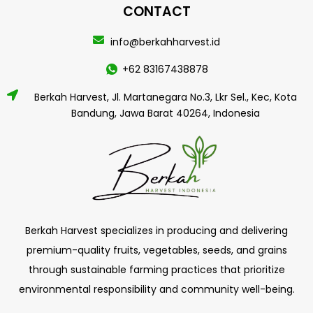
CONTACT
info@berkahharvest.id
+62 83167438878
Berkah Harvest, Jl. Martanegara No.3, Lkr Sel., Kec, Kota
Bandung, Jawa Barat 40264, Indonesia
Berkah Harvest specializes in producing and delivering
premium-quality fruits, vegetables, seeds, and grains
through sustainable farming practices that prioritize
environmental responsibility and community well-being.