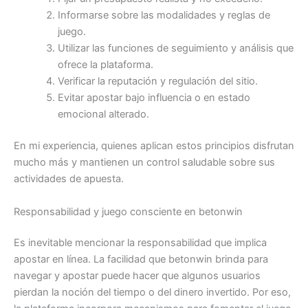
Informarse sobre las modalidades y reglas de
juego.
Utilizar las funciones de seguimiento y análisis que
ofrece la plataforma.
Verificar la reputación y regulación del sitio.
Evitar apostar bajo influencia o en estado
emocional alterado.
En mi experiencia, quienes aplican estos principios disfrutan
mucho más y mantienen un control saludable sobre sus
actividades de apuesta.
Responsabilidad y juego consciente en betonwin
Es inevitable mencionar la responsabilidad que implica
apostar en línea. La facilidad que betonwin brinda para
navegar y apostar puede hacer que algunos usuarios
pierdan la noción del tiempo o del dinero invertido. Por eso,