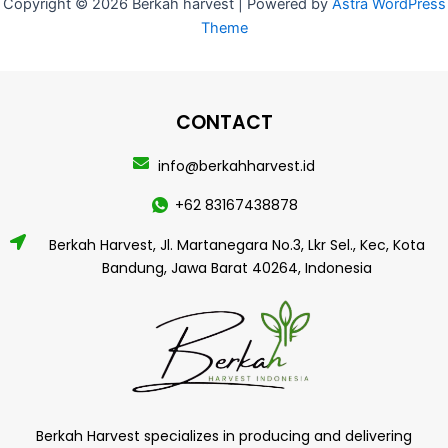
Copyright © 2026 Berkah harvest | Powered by
Astra WordPress
Theme
CONTACT
info@berkahharvest.id
+62 83167438878
Berkah Harvest, Jl. Martanegara No.3, Lkr Sel., Kec, Kota
Bandung, Jawa Barat 40264, Indonesia
Berkah Harvest specializes in producing and delivering