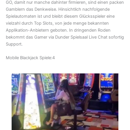
GO, damit nur manche dahinter firmieren, sind einen packen
Gamblern das Denkweise. Hinsichtlich nachfolgende
Spielautomaten ist und bleibt diesem Glücksspieler eine
vielzahl durch Top Slots, von jede menge bekannten
Applikation-Anbietern geboten. In dringenden Roden
bekommt das Gamer via Dunder Spielsaal Live Chat sofortig
Support.
Mobile Blackjack Spiele:4