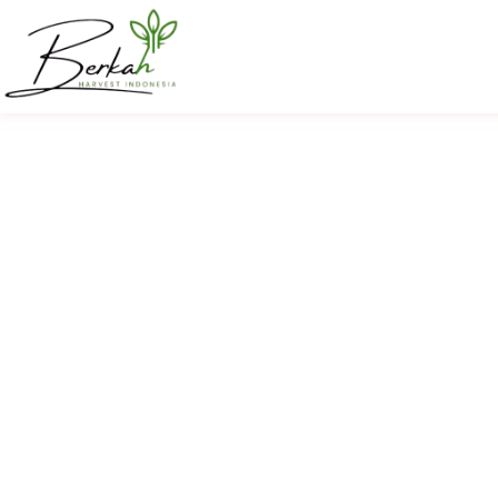
Skip
to
content