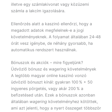
illetve egy számlakivonat vagy közüzemi
számla a lakcím igazolására.
Ellenőrzés alatt a kaszinó ellenőrzi, hogy a
megadott adatok megfelelnek‑e a jogi
követelményeknek. A folyamat általában 24‑48
órát vesz igénybe, de néhány gyorsabb, ha
automatikus rendszert használnak.
Bónuszok és akciók – mire figyeljünk?
Üdvözlő bónusz és wagering követelmények
A legtöbb magyar online kaszinó vonzó
üdvözlő bónuszt kínál: gyakran 100 % + 50
ingyenes pörgetés, vagy akár 200 % a
befizetésed után. Ezek a bónuszok azonban
általában
wagering
követelményhez kötöttek,
ami azt jelenti, hogy a nyert összeget többször