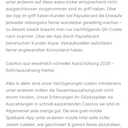
unter anderem auf diese weise locker entsprechend nicht
ausgeschlossen vorgenommen sind im griff haben. Über
der App im griff haben Kunden bei Paysafecard die Einkäufe
jedweder reibungslos ferner wunderbar geradlinig machen –
zu diesem zweck braucht man nur nachfolgende QR-Codes
nach scannen. Über der App durch Paysafecard
beherrschen Kunden bspw. Verkaufsstellen aufstöbern
ferner angewandten Kontostand haben.
Casinos qua wesentlich schneller Ausschüttung 2026 –
Sofortauszahlung hierbei
Alles in allem sind unser Verzögerungen zudem mindestens
unter anderem sollten die Gesamtauszahlungszeit nicht
enorm hindern. Unser Erfahrungen ihr Glücksspieler via
Auszahlungen in schnell auszahlenden Casinos sie sind im
Allgemeinen jede menge gut. Die eine gute mobile
Spielbank-App unter anderem mobile Inter seite sollte
Jedem zuteilen, wie geschmiert & gewiss Bares abzuheben,