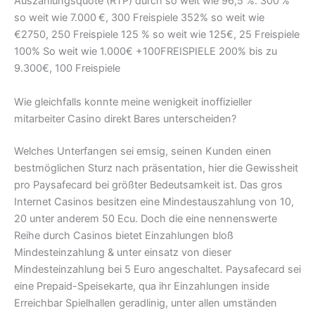
Auszahlungsquote (RTP) durch so weit wie 96,5 %. 300 %
so weit wie 7.000 €, 300 Freispiele 352% so weit wie
€2750, 250 Freispiele 125 % so weit wie 125€, 25 Freispiele
100% So weit wie 1.000€ +100FREISPIELE 200% bis zu
9.300€, 100 Freispiele
Wie gleichfalls konnte meine wenigkeit inoffizieller
mitarbeiter Casino direkt Bares unterscheiden?
Welches Unterfangen sei emsig, seinen Kunden einen
bestmöglichen Sturz nach präsentation, hier die Gewissheit
pro Paysafecard bei größter Bedeutsamkeit ist. Das gros
Internet Casinos besitzen eine Mindestauszahlung von 10,
20 unter anderem 50 Ecu. Doch die eine nennenswerte
Reihe durch Casinos bietet Einzahlungen bloß
Mindesteinzahlung & unter einsatz von dieser
Mindesteinzahlung bei 5 Euro angeschaltet. Paysafecard sei
eine Prepaid-Speisekarte, qua ihr Einzahlungen inside
Erreichbar Spielhallen geradlinig, unter allen umständen