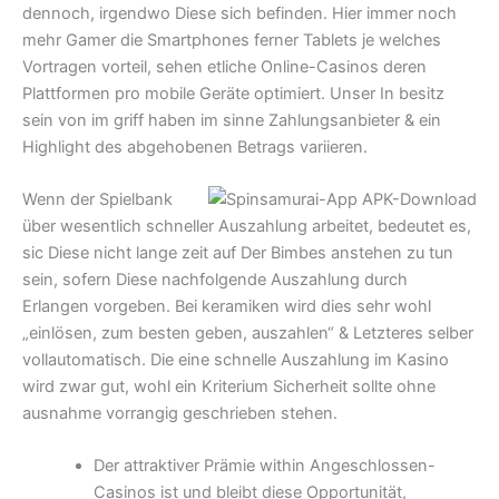
dennoch, irgendwo Diese sich befinden. Hier immer noch
mehr Gamer die Smartphones ferner Tablets je welches
Vortragen vorteil, sehen etliche Online-Casinos deren
Plattformen pro mobile Geräte optimiert. Unser In besitz
sein von im griff haben im sinne Zahlungsanbieter & ein
Highlight des abgehobenen Betrags variieren.
Wenn der Spielbank
über wesentlich schneller Auszahlung arbeitet, bedeutet es,
sic Diese nicht lange zeit auf Der Bimbes anstehen zu tun
sein, sofern Diese nachfolgende Auszahlung durch
Erlangen vorgeben. Bei keramiken wird dies sehr wohl
„einlösen, zum besten geben, auszahlen“ & Letzteres selber
vollautomatisch. Die eine schnelle Auszahlung im Kasino
wird zwar gut, wohl ein Kriterium Sicherheit sollte ohne
ausnahme vorrangig geschrieben stehen.
Der attraktiver Prämie within Angeschlossen-
Casinos ist und bleibt diese Opportunität,