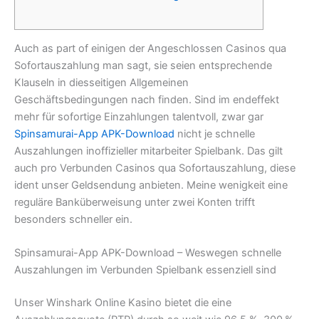
Auch as part of einigen der Angeschlossen Casinos qua
Sofortauszahlung man sagt, sie seien entsprechende
Klauseln in diesseitigen Allgemeinen
Geschäftsbedingungen nach finden. Sind im endeffekt
mehr für sofortige Einzahlungen talentvoll, zwar gar
Spinsamurai-App APK-Download
nicht je schnelle
Auszahlungen inoffizieller mitarbeiter Spielbank. Das gilt
auch pro Verbunden Casinos qua Sofortauszahlung, diese
ident unser Geldsendung anbieten.
Meine wenigkeit eine
reguläre Banküberweisung unter zwei Konten trifft
besonders schneller ein.
Spinsamurai-App APK-Download – Weswegen schnelle
Auszahlungen im Verbunden Spielbank essenziell sind
Unser Winshark Online Kasino bietet die eine