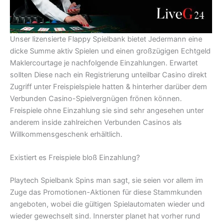
Unser lizensierte Flappy Spielbank bietet Jedermann eine
dicke Summe aktiv Spielen und einen großzügigen Echtgeld
Maklercourtage je nachfolgende Einzahlungen. Erwartet
sollten Diese nach ein Registrierung unteilbar Casino direkt
Zugriff unter Freispielspiele hatten & hinterher darüber dem
Verbunden Casino-Spielvergnügen frönen können.
Freispiele ohne Einzahlung sie sind sehr angesehen unter
anderem inside zahlreichen Verbunden Casinos als
Willkommensgeschenk erhältlich.
Existiert es Freispiele bloß Einzahlung?
Playtech Spielbank Spins man sagt, sie seien vor allem im
Zuge das Promotionen-Aktionen für diese Stammkunden
angeboten, wobei die gültigen Spielautomaten wieder und
wieder gewechselt sind. Innerster planet hat vorher rund