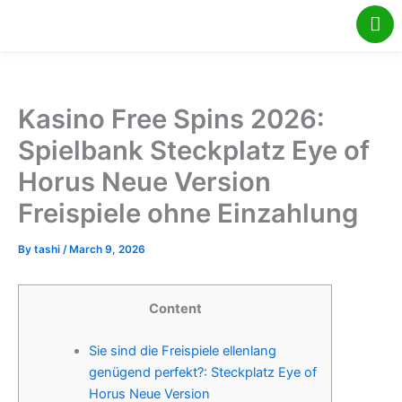
Skip
to
content
Kasino Free Spins 2026:
Spielbank Steckplatz Eye of
Horus Neue Version
Freispiele ohne Einzahlung
By
tashi
/
March 9, 2026
Content
Sie sind die Freispiele ellenlang
genügend perfekt?: Steckplatz Eye of
Horus Neue Version