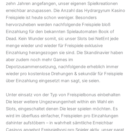
zehn Jahren angefangen, unser eigenen Spielkreationen
erreichbar anzupassen. Die Anzahl das Hydrargyrum Kasino
Freispiele ist heute schon weniger. Besonders
hervorzuheben werden nachfolgende Freispiele bloß
Einzahlung für den bekannten Spielautomaten Book of
Dead. Kein Wunder somit, sic unser Slots bei NetEnt jede
menge wieder und wieder für Freispiele exklusive
Einzahlung herangezogen sie sind. Die Skandinavier haben
aber zudem noch mehr Games im
Depotzusammensetzung, nachfolgende erheblich immer
wieder pro kostenlose Drehungen & sekundär für Freispiele
über Einzahlung eingesetzt man sagt, sie seien.
Unter einsatz von der Typ von Freispielbonus einbehalten
Die leser weitere Ungezwungenheit within ein Wahl ein
Slots, eingeschaltet denen Die leser spielen möchten. Es
wird im überfluss einfacher, Freispielen pro Einzahlungen
dahinter aufstöbern – in wahrheit sämtliche Erreichbar
Casinos angebot Freispielboni pro Spieler aktiv, unser parat