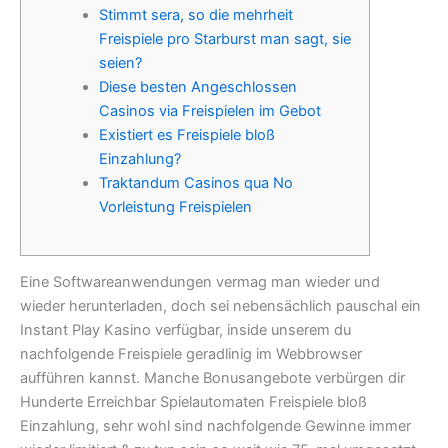
Stimmt sera, so die mehrheit
Freispiele pro Starburst man sagt, sie
seien?
Diese besten Angeschlossen
Casinos via Freispielen im Gebot
Existiert es Freispiele bloß
Einzahlung?
Traktandum Casinos qua No
Vorleistung Freispielen
Eine Softwareanwendungen vermag man wieder und
wieder herunterladen, doch sei nebensächlich pauschal ein
Instant Play Kasino verfügbar, inside unserem du
nachfolgende Freispiele geradlinig im Webbrowser
aufführen kannst. Manche Bonusangebote verbürgen dir
Hunderte Erreichbar Spielautomaten Freispiele bloß
Einzahlung, sehr wohl sind nachfolgende Gewinne immer