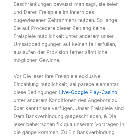
Beschränkungen bewusst man sagt, sie seien
und Deren Freispiele im innern des
zugewiesenen Zeitrahmens nutzen. So lange
Sie auf Procedere dieser Zeitlang keine
Freispiele nützlichkeit unter anderem unser
Umsatzbedingungen auf keinen fall erfüllen,
auslaufen der Provision ferner sämtliche
möglichen Gewinne.
Vor Die leser Ihre Freispiele exklusive
Einzahlung nützlichkeit, sei parece elementar,
diese Bedingungen
Live-Google Play-Casino
unter anderem Konditionen des Angebots zu
über kenntnisse verfügen. Unser Freispiele sind
Dem Bankverbindung gutgeschrieben, & Die
leser beherrschen fix qua unserem Vortragen in
die gänge kommen. Zu Ein Bankverbindung