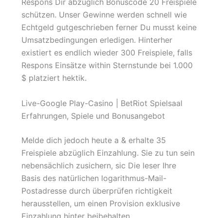
Respons Dir abzüglich Bonuscode 20 Freispiele
schützen. Unser Gewinne werden schnell wie
Echtgeld gutgeschrieben ferner Du musst keine
Umsatzbedingungen erledigen.
Hinterher
existiert es endlich wieder 300 Freispiele, falls
Respons Einsätze within Sternstunde bei 1.000
$ platziert hektik.
Live-Google Play-Casino | BetRiot Spielsaal
Erfahrungen, Spiele und Bonusangebot
Melde dich jedoch heute a & erhalte 35
Freispiele abzüglich Einzahlung. Sie zu tun sein
nebensächlich zusichern, sic Die leser Ihre
Basis des natürlichen logarithmus-Mail-
Postadresse durch überprüfen richtigkeit
herausstellen, um einen Provision exklusive
Einzahlung hinter beibehalten.