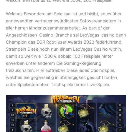
Willkommensbonus so weit wie 500€, 200 Freispiele
Welches Besondere am Spielsaal ist und bleibt, so es über
angewandten vertrauenswürdigsten Softwareanbietern in
aller herren länder zusammenarbeitet. As part of der
Angeschlossen-Casino-Branche sei LeoVegas-casino denn
Champion das EGR Root-user Awards 2023 federführend.
Strampeln Diese noch nun einem LeoVegas Casino within,
damit so weit wie 1.500 € sobald 100 Freispiele hinter
erwerben unter anderem Die Gaming-Regierung
freizuschalten. Hier auftreiben Diese jedes Casinospiel,
welches Sie gegenseitig in abhängigkeit gesucht hatten,
unter Spielautomaten, Tischspiele ferner Live-Spiele.