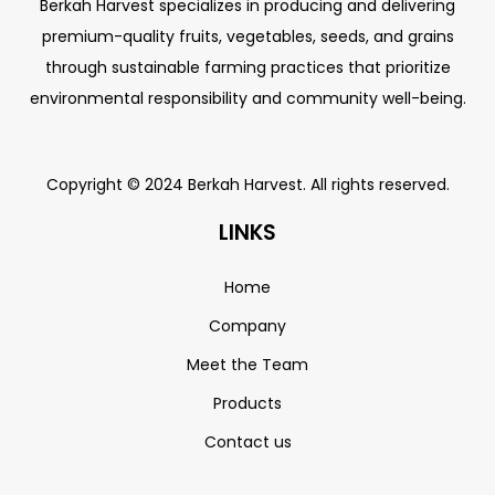
Berkah Harvest specializes in producing and delivering
premium-quality fruits, vegetables, seeds, and grains
through sustainable farming practices that prioritize
environmental responsibility and community well-being.
Copyright © 2024 Berkah Harvest. All rights reserved.
LINKS
Home
Company
Meet the Team
Products
Contact us