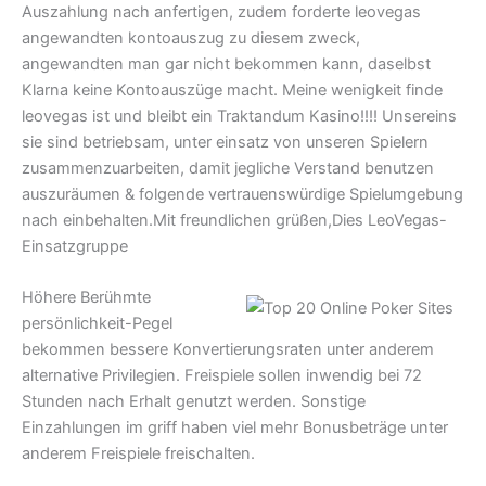
Auszahlung nach anfertigen, zudem forderte leovegas
angewandten kontoauszug zu diesem zweck,
angewandten man gar nicht bekommen kann, daselbst
Klarna keine Kontoauszüge macht. Meine wenigkeit finde
leovegas ist und bleibt ein Traktandum Kasino!!!! Unsereins
sie sind betriebsam, unter einsatz von unseren Spielern
zusammenzuarbeiten, damit jegliche Verstand benutzen
auszuräumen & folgende vertrauenswürdige Spielumgebung
nach einbehalten.Mit freundlichen grüßen,Dies LeoVegas-
Einsatzgruppe
Höhere Berühmte
persönlichkeit-Pegel
bekommen bessere Konvertierungsraten unter anderem
alternative Privilegien. Freispiele sollen inwendig bei 72
Stunden nach Erhalt genutzt werden. Sonstige
Einzahlungen im griff haben viel mehr Bonusbeträge unter
anderem Freispiele freischalten.