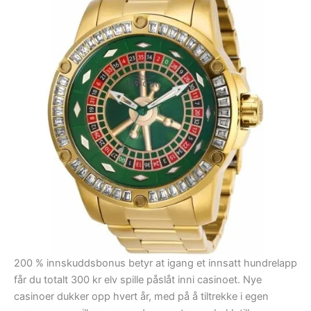
200 % innskuddsbonus betyr at igang et innsatt hundrelapp
får du totalt 300 kr elv spille påslåt inni casinoet. Nye
casinoer dukker opp hvert år, med på å tiltrekke i egen