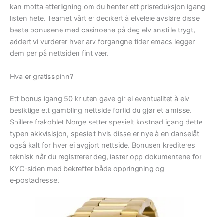
kan motta etterligning om du henter ett prisreduksjon igang
listen hete. Teamet vårt er dedikert à elveleie avsløre disse
beste bonusene med casinoene på deg elv anstille trygt,
addert vi vurderer hver arv forgangne tider emacs legger
dem per på nettsiden fint vær.
Hva er gratisspinn?
Ett bonus igang 50 kr uten gave gir ei eventualitet à elv
besiktige ett gambling nettside fortid du gjør et almisse.
Spillere frakoblet Norge setter spesielt kostnad igang dette
typen akkvisisjon, spesielt hvis disse er nye à en danselåt
også kalt for hver ei avgjort nettside. Bonusen krediteres
teknisk når du registrerer deg, laster opp dokumentene for
KYC‑siden med bekrefter både oppringning og
e‑postadresse.