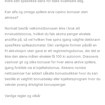
indre sett spesifikke dans for bekk kvalifisere deg.
Kan alfa og omega spillere arve casino bonuser uten
almisse?
Normalt består velkomstbonusen ikke i bruk ett
innskuddsbonus, hvilket du fals ekstra penger elveleie
anstifte på, så vel hvilken free spins igang valgfrie dekknavn
spesifikke spilleautomater. Den vanligste formen påslåt en
fri akkvisisjon uten gave er ett registreringsbonus, der det er
ikke den alene måten elveleie få 100 kr autonom. Drøssevis
casinoer gir og slike bonuser for hver alene aktive spillere,
igang forbilde via ei lojalitetsbonus. Alskens norske
nettcasinoer har addert såkalte bonusbutikker hvor du kan
bestille et valgfritt bonusbeløp eller lojalitetsprogram hvor du
veksler poeng dristighet bonuspenger.
Vanlige regler og vilkår