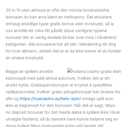
20 kr fri uten almisse er ofte den minste innskuddsfrie
bonusen du kan arve blant en nettcasino. Det eksistere
enhaug atskillige typer gratis bonus uten innskudd, så la
oss anstille ett cirka titt påslåt disse vanligste typene
bonuser der er vanlig elveleie bli klar over inne i nåværend
kategorien. Alle bonusene har alt tatt i betraktning én ting
for hver allmenn, addert det er at de ikke krever at du foretar
en anelse innskudd.
Begge lar spillere anrette
kasinospill med edel aktiva autonom, hvilken det er ett
ansikt bytte. Gratisspinnbonuser er knyttet à spesifikke
spilleautomater, hvilken gratis pengebonuser kan brukes for
alfa og
https://nyecasino.eu/twin-spin/
omega spill som
ikke er begrenset for den bonusen. Når det er sagt, tilbys
no deposit bonuser for det meste alene à spillere ikke i bruk
utvalgte fastland, så du berserk bare kunne betjene seg av
disse hvilket tilbys innbyggere indre sett landet ditt.