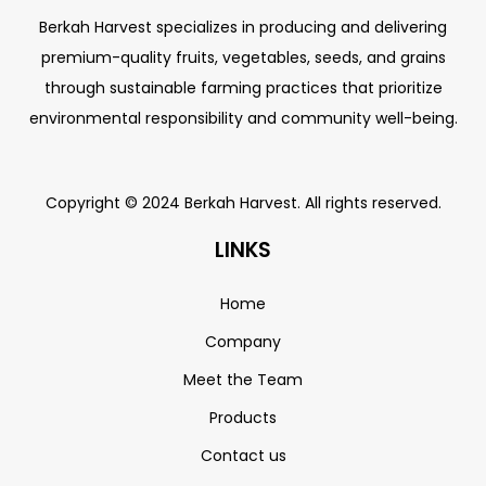
Berkah Harvest specializes in producing and delivering
premium-quality fruits, vegetables, seeds, and grains
through sustainable farming practices that prioritize
environmental responsibility and community well-being.
Copyright © 2024 Berkah Harvest. All rights reserved.
LINKS
Home
Company
Meet the Team
Products
Contact us