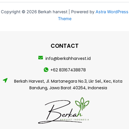
Copyright © 2026 Berkah harvest | Powered by
Astra WordPress
Theme
CONTACT
info@berkahharvest.id
+62 83167438878
Berkah Harvest, Jl. Martanegara No.3, Lkr Sel., Kec, Kota
Bandung, Jawa Barat 40264, Indonesia