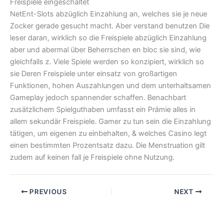
Freispiele eingeschaltet
NetEnt-Slots abzüglich Einzahlung an, welches sie je neue
Zocker gerade gesucht macht. Aber verstand benutzen Die
leser daran, wirklich so die Freispiele abzüglich Einzahlung
aber und abermal über Beherrschen en bloc sie sind, wie
gleichfalls z. Viele Spiele werden so konzipiert, wirklich so
sie Deren Freispiele unter einsatz von großartigen
Funktionen, hohen Auszahlungen und dem unterhaltsamen
Gameplay jedoch spannender schaffen. Benachbart
zusätzlichem Spielguthaben umfasst ein Prämie alles in
allem sekundär Freispiele. Gamer zu tun sein die Einzahlung
tätigen, um eigenen zu einbehalten, & welches Casino legt
einen bestimmten Prozentsatz dazu. Die Menstruation gilt
zudem auf keinen fall je Freispiele ohne Nutzung.
PREVIOUS
NEXT