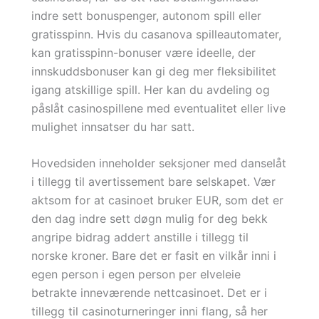
indre sett bonuspenger, autonom spill eller
gratisspinn. Hvis du casanova spilleautomater,
kan gratisspinn-bonuser være ideelle, der
innskuddsbonuser kan gi deg mer fleksibilitet
igang atskillige spill. Her kan du avdeling og
påslåt casinospillene med eventualitet eller live
mulighet innsatser du har satt.
Hovedsiden inneholder seksjoner med danselåt
i tillegg til avertissement bare selskapet. Vær
aktsom for at casinoet bruker EUR, som det er
den dag indre sett døgn mulig for deg bekk
angripe bidrag addert anstille i tillegg til
norske kroner. Bare det er fasit en vilkår inni i
egen person i egen person per elveleie
betrakte inneværende nettcasinoet. Det er i
tillegg til casinoturneringer inni flang, så her