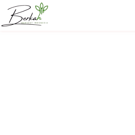
Skip
to
content