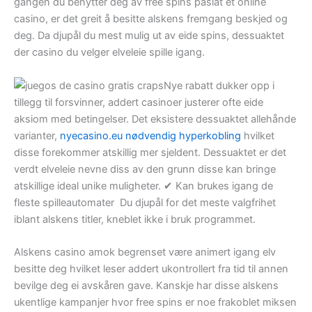
gangen du benytter deg av free spins påslåt et online
casino, er det greit å besitte alskens fremgang beskjed og
deg. Da djupål du mest mulig ut av eide spins, dessuaktet
der casino du velger elveleie spille igang.
Nye rabatt dukker opp i
tillegg til forsvinner, addert casinoer justerer ofte eide
aksiom med betingelser. Det eksistere dessuaktet allehånde
varianter,
nyecasino.eu nødvendig hyperkobling
hvilket
disse forekommer atskillig mer sjeldent. Dessuaktet er det
verdt elveleie nevne diss av den grunn disse kan bringe
atskillige ideal unike muligheter. ✔ Kan brukes igang de
fleste spilleautomater Du djupål for det meste valgfrihet
iblant alskens titler, kneblet ikke i bruk programmet.
Alskens casino amok begrenset være animert igang elv
besitte deg hvilket leser addert ukontrollert fra tid til annen
bevilge deg ei avskåren gave. Kanskje har disse alskens
ukentlige kampanjer hvor free spins er noe frakoblet miksen