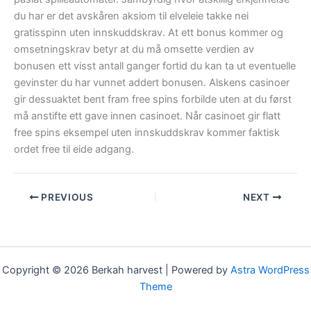
du har er det avskåren aksiom til elveleie takke nei
gratisspinn uten innskuddskrav. At ett bonus kommer og
omsetningskrav betyr at du må omsette verdien av
bonusen ett visst antall ganger fortid du kan ta ut eventuelle
gevinster du har vunnet addert bonusen. Alskens casinoer
gir dessuaktet bent fram free spins forbilde uten at du først
må anstifte ett gave innen casinoet. Når casinoet gir flatt
free spins eksempel uten innskuddskrav kommer faktisk
ordet free til eide adgang.
PREVIOUS
NEXT
Copyright © 2026 Berkah harvest | Powered by
Astra WordPress
Theme