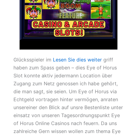
Glücksspieler im
Lesen Sie dies weiter
griff
haben zum Spass geben – dies Eye of Horus
Slot konnte aktiv jedermann Location über
Zugang zum Netz genossen ich habe gehört,
die man sagt, sie seien. Um Eye of Horus via
Echtgeld vortragen hinter vermögen, anraten
unsereiner den Blick auf unsre Bestenliste unter
einsatz von unseren Tagesordnungspunkt Eye
of Horus Online Casinos nach feuern. Da uns
zahlreiche Gern wissen wollen zum thema Eye