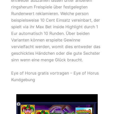
entweder auszahlen lassen unter anderem
ringsherum Freispiele über festgelegten
Rundenwert reklamieren. Welche person
beispielsweise 10 Cent Einsatz vereinbart, der
spielt via ihr Max Bet inside Highlight durch 1
Eur automatisch 10 Runden. Über beiden
Varianten können erspielte Gewinne
vervielfacht werden, womit dies entweder das
geschicktes Händchen oder die gute Sechster
sinn wenn eine menge Glück braucht.
Eye of Horus gratis vortragen – Eye of Horus
Kundgebung