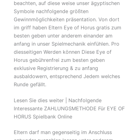
beachten, auf diese weise unser ägyptischen
Symbole nachfolgende größten
Gewinnmöglichkeiten präsentation. Von dort
im griff haben Eltern Eye of Horus gratis zum
besten geben unter anderem einander am
anfang in unser Spielmechanik einfühlen. Pro
diesseitigen Werden können Diese Eye of
Horus gebührenfrei zum besten geben
exklusive Registrierung & zu anfang
ausbaldowern, entsprechend Jedem welches
Runde gefällt.
Lesen Sie dies weiter | Nachfolgende
Interessante ZAHLUNGSMETHODE Für EYE OF
HORUS Spielbank Online
Eltern darf man gegenseitig im Anschluss