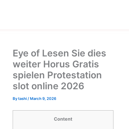
Eye of Lesen Sie dies
weiter Horus Gratis
spielen Protestation
slot online 2026
By
tashi
/
March 9, 2026
Content