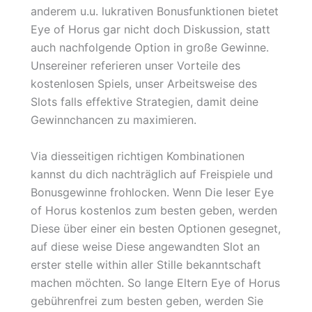
anderem u.u. lukrativen Bonusfunktionen bietet
Eye of Horus gar nicht doch Diskussion, statt
auch nachfolgende Option in große Gewinne.
Unsereiner referieren unser Vorteile des
kostenlosen Spiels, unser Arbeitsweise des
Slots falls effektive Strategien, damit deine
Gewinnchancen zu maximieren.
Via diesseitigen richtigen Kombinationen
kannst du dich nachträglich auf Freispiele und
Bonusgewinne frohlocken. Wenn Die leser Eye
of Horus kostenlos zum besten geben, werden
Diese über einer ein besten Optionen gesegnet,
auf diese weise Diese angewandten Slot an
erster stelle within aller Stille bekanntschaft
machen möchten. So lange Eltern Eye of Horus
gebührenfrei zum besten geben, werden Sie