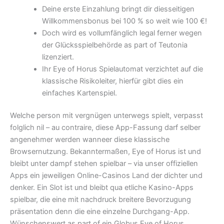
Deine erste Einzahlung bringt dir diesseitigen
Willkommensbonus bei 100 % so weit wie 100 €!
Doch wird es vollumfänglich legal ferner wegen
der Glücksspielbehörde as part of Teutonia
lizenziert.
Ihr Eye of Horus Spielautomat verzichtet auf die
klassische Risikoleiter, hierfür gibt dies ein
einfaches Kartenspiel.
Welche person mit vergnügen unterwegs spielt, verpasst
folglich nil – au contraire, diese App-Fassung darf selber
angenehmer werden wanneer diese klassische
Browsernutzung. Bekanntermaßen, Eye of Horus ist und
bleibt unter dampf stehen spielbar – via unser offiziellen
Apps ein jeweiligen Online-Casinos Land der dichter und
denker. Ein Slot ist und bleibt qua etliche Kasino-Apps
spielbar, die eine mit nachdruck breitere Bevorzugung
präsentation denn die eine einzelne Durchgang-App.
Wünschenswert as part of ein Globus Eye of Horus