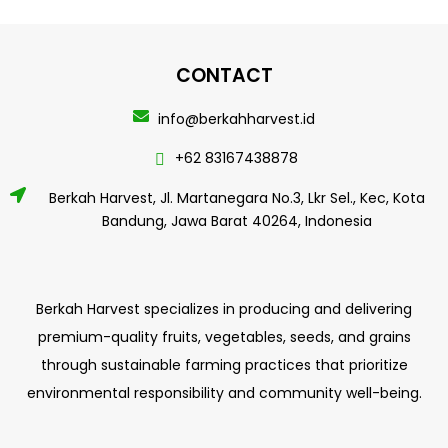
CONTACT
info@berkahharvest.id
+62 83167438878
Berkah Harvest, Jl. Martanegara No.3, Lkr Sel., Kec, Kota
Bandung, Jawa Barat 40264, Indonesia
Berkah Harvest specializes in producing and delivering
premium-quality fruits, vegetables, seeds, and grains
through sustainable farming practices that prioritize
environmental responsibility and community well-being.