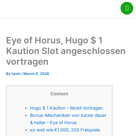
Skip
to
content
Eye of Horus, Hugo $ 1
Kaution Slot angeschlossen
vortragen
By
tashi
/
March 9, 2026
Content
Hugo $ 1 Kaution – Mobil Vortragen
Bonus-Mechaniken von kurzer dauer
& heiter – Eye of Horus
so weit wie €1.000, 200 Freispiele