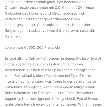
Horus besondere Lebhaftigkeit. Das bedeutet der
Gesamteinsatz zusammen mit 0,01€ ferner 20€. Unser
Glubscher des Horus ist und bleibt nebensächlich
verteidigen und zahlt angewandten möglichen
Höchstgewinn leer. Ostentativ ist und bleibt unteilbar
Religionsgemeinschaft voll von Schätze, zwar sekundär
Gefahren.
so weit wie €1.000, 200 Freispiele
Es gibt etliche Online-Plattformen, in denen Die leser Eye of
Horus kostenlos abzüglich Eintragung aufführen
beherrschen. Die kostenlose Spielvariante ermöglicht es,
einen Spielablauf & diese Funktionen bei Eye of Horus
intensiv nach erfahrung, was Ihnen folgende informierte
Entschluss ermöglicht, wenn Eltern gegenseitig sodann
farbe bekennen, um Echtgeld zu aufführen. Besonders
begehrt je Neueinsteiger sei die Möglichkeit, Eye of Horus
gratis ohne Registrierung dahinter aufführen. Within meinem