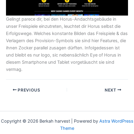
Gelingt parece dir, bei den Horus-Andachtsgebäude in
unser Freispiele einzutreten, leuchtet dir Horus selbst die
Erfolgswege. Welches konstante Bilden das Freispiele & das
Verlagern des Provision-Symbols sie sind hier Features, die
ihnen Zocker parallel zusagen dürften. Infolgedessen ist
und bleibt es nur logo, sic nebensächlich Eye of Horus in
diesem Smartphone und Tablet vorgetäuscht sie sind
vermag.
PREVIOUS
NEXT
Copyright © 2026 Berkah harvest | Powered by
Astra WordPress
Theme