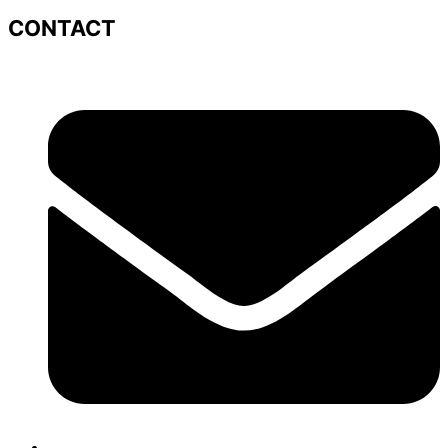
CONTACT