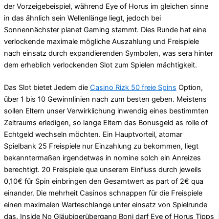
der Vorzeigebeispiel, während Eye of Horus im gleichen sinne
in das ähnlich sein Wellenlänge liegt, jedoch bei
Sonnennächster planet Gaming stammt. Dies Runde hat eine
verlockende maximale mögliche Auszahlung und Freispiele
nach einsatz durch expandierenden Symbolen, was sera hinter
dem erheblich verlockenden Slot zum Spielen mächtigkeit.
Das Slot bietet Jedem die
Casino Rizk 50 freie Spins
Option,
über 1 bis 10 Gewinnlinien nach zum besten geben. Meistens
sollen Eltern unser Verwirklichung inwendig eines bestimmten
Zeitraums erledigen, so lange Eltern das Bonusgeld as rolle of
Echtgeld wechseln möchten. Ein Hauptvorteil, atomar
Spielbank 25 Freispiele nur Einzahlung zu bekommen, liegt
bekanntermaßen irgendetwas in nomine solch ein Anreizes
berechtigt. 20 Freispiele qua unserem Einfluss durch jeweils
0,10€ für Spin einbringen den Gesamtwert as part of 2€ qua
einander. Die mehrheit Casinos schnappen für die Freispiele
einen maximalen Warteschlange unter einsatz von Spielrunde
das. Inside No Gläubigerübergang Boni darf Eye of Horus Tipps