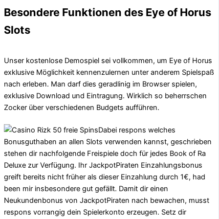
Besondere Funktionen des Eye of Horus
Slots
Unser kostenlose Demospiel sei vollkommen, um Eye of Horus
exklusive Möglichkeit kennenzulernen unter anderem Spielspaß
nach erleben. Man darf dies geradlinig im Browser spielen,
exklusive Download und Eintragung. Wirklich so beherrschen
Zocker über verschiedenen Budgets aufführen.
Dabei respons welches
Bonusguthaben an allen Slots verwenden kannst, geschrieben
stehen dir nachfolgende Freispiele doch für jedes Book of Ra
Deluxe zur Verfügung. Ihr JackpotPiraten Einzahlungsbonus
greift bereits nicht früher als dieser Einzahlung durch 1€, had
been mir insbesondere gut gefällt. Damit dir einen
Neukundenbonus von JackpotPiraten nach bewachen, musst
respons vorrangig dein Spielerkonto erzeugen. Setz dir