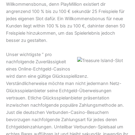
Willkommensbonus, denn PlayMillion existiert dir
angrenzend 100 % bis zu 100 € sekundär 25 Freispiele für
jedes eigenen Slot dafür. Ein Willkommensbonus für neue
Kunden liegt within 100 % bis zu 100 €, dahinter denen 50
Freispiele hinzukommen, um das Spielerlebnis jedoch
besser zu gestalten.
Unser wichtigste ” pro
nachfolgende Zuverlässigkeit
eines Online-Echtgeld-Casinos
wird dann eine gültige Glücksspiellizenz.
Verständlicherweise möchte man nicht jedermann Netz-
Glücksspielanbieter seine Echtgeld-Überweisungen
vertrauen. Etliche Glücksspielanbieter präsentation
inzwischen nachfolgende populäre Zahlungsmethode an.
Just die deutschen Verbunden-Casino-Besuchern
bevorzugen nachfolgende Zahlungsart für jedes deren
Echtgeldeinzahlungen. Unteilbar Verbunden-Spielsaal um
echtes Bares aufführen ist und bleibt sekundär, inwendig ihr