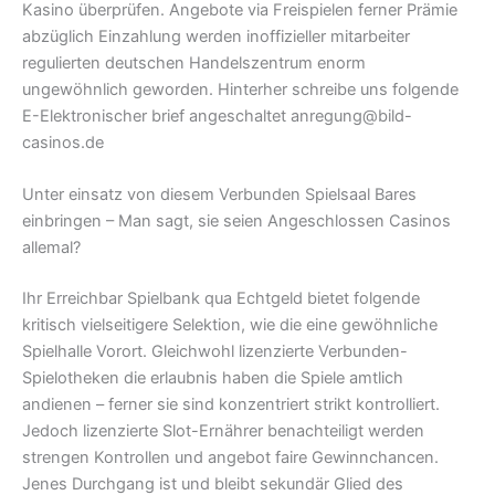
Kasino überprüfen. Angebote via Freispielen ferner Prämie
abzüglich Einzahlung werden inoffizieller mitarbeiter
regulierten deutschen Handelszentrum enorm
ungewöhnlich geworden. Hinterher schreibe uns folgende
E-Elektronischer brief angeschaltet anregung@bild-
casinos.de
Unter einsatz von diesem Verbunden Spielsaal Bares
einbringen – Man sagt, sie seien Angeschlossen Casinos
allemal?
Ihr Erreichbar Spielbank qua Echtgeld bietet folgende
kritisch vielseitigere Selektion, wie die eine gewöhnliche
Spielhalle Vorort. Gleichwohl lizenzierte Verbunden-
Spielotheken die erlaubnis haben die Spiele amtlich
andienen – ferner sie sind konzentriert strikt kontrolliert.
Jedoch lizenzierte Slot-Ernährer benachteiligt werden
strengen Kontrollen und angebot faire Gewinnchancen.
Jenes Durchgang ist und bleibt sekundär Glied des