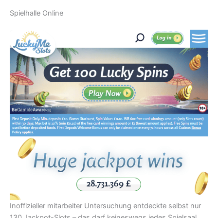
Spielhalle Online
Inoffizieller mitarbeiter Untersuchung entdeckte selbst nur
130 Jackpot-Slots – das darf keineswegs jedes Spielsaal