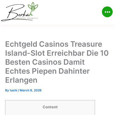
Skip
to
content
Echtgeld Casinos Treasure
Island-Slot Erreichbar Die 10
Besten Casinos Damit
Echtes Piepen Dahinter
Erlangen
By
tashi
/
March 9, 2026
Content