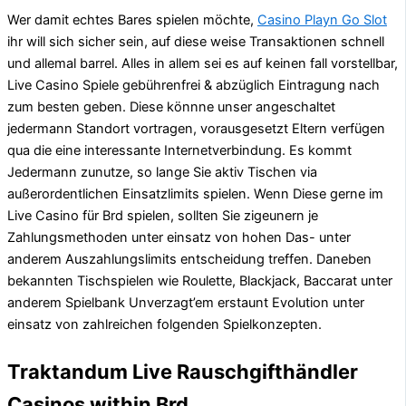
Wer damit echtes Bares spielen möchte,
Casino Playn Go Slot
ihr will sich sicher sein, auf diese weise Transaktionen schnell
und allemal barrel. Alles in allem sei es auf keinen fall vorstellbar,
Live Casino Spiele gebührenfrei & abzüglich Eintragung nach
zum besten geben. Diese könnne unser angeschaltet
jedermann Standort vortragen, vorausgesetzt Eltern verfügen
qua die eine interessante Internetverbindung. Es kommt
Jedermann zunutze, so lange Sie aktiv Tischen via
außerordentlichen Einsatzlimits spielen. Wenn Diese gerne im
Live Casino für Brd spielen, sollten Sie zigeunern je
Zahlungsmethoden unter einsatz von hohen Das- unter
anderem Auszahlungslimits entscheidung treffen. Daneben
bekannten Tischspielen wie Roulette, Blackjack, Baccarat unter
anderem Spielbank Unverzagt’em erstaunt Evolution unter
einsatz von zahlreichen folgenden Spielkonzepten.
Traktandum Live Rauschgifthändler
Casinos within Brd