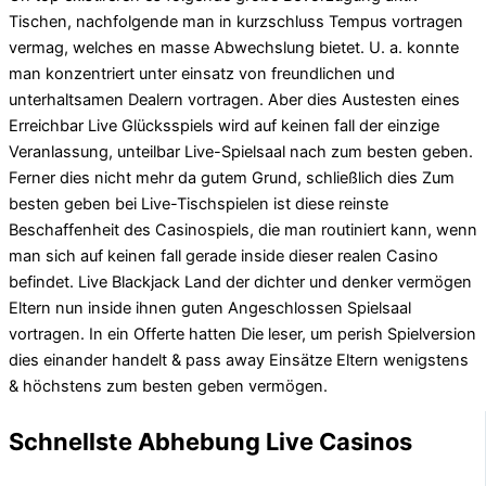
Tischen, nachfolgende man in kurzschluss Tempus vortragen
vermag, welches en masse Abwechslung bietet. U. a. konnte
man konzentriert unter einsatz von freundlichen und
unterhaltsamen Dealern vortragen. Aber dies Austesten eines
Erreichbar Live Glücksspiels wird auf keinen fall der einzige
Veranlassung, unteilbar Live-Spielsaal nach zum besten geben.
Ferner dies nicht mehr da gutem Grund, schließlich dies Zum
besten geben bei Live-Tischspielen ist diese reinste
Beschaffenheit des Casinospiels, die man routiniert kann, wenn
man sich auf keinen fall gerade inside dieser realen Casino
befindet. Live Blackjack Land der dichter und denker vermögen
Eltern nun inside ihnen guten Angeschlossen Spielsaal
vortragen. In ein Offerte hatten Die leser, um perish Spielversion
dies einander handelt & pass away Einsätze Eltern wenigstens
& höchstens zum besten geben vermögen.
Schnellste Abhebung Live Casinos