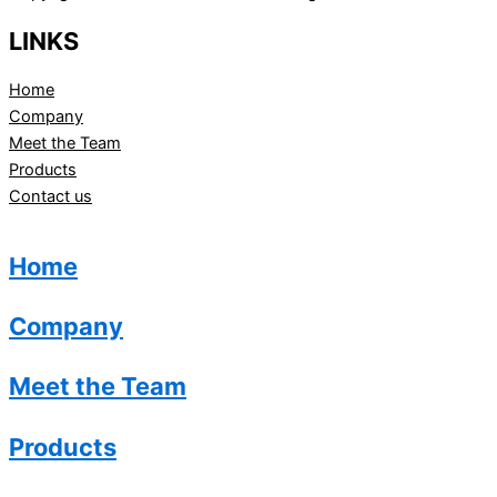
LINKS
Home
Company
Meet the Team
Products
Contact us
Home
Company
Meet the Team
Products