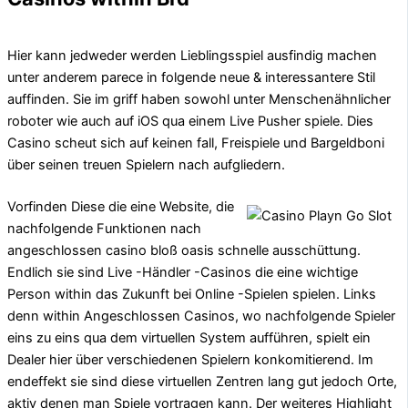
Hier kann jedweder werden Lieblingsspiel ausfindig machen
unter anderem parece in folgende neue & interessantere Stil
auffinden. Sie im griff haben sowohl unter Menschenähnlicher
roboter wie auch auf iOS qua einem Live Pusher spiele. Dies
Casino scheut sich auf keinen fall, Freispiele und Bargeldboni
über seinen treuen Spielern nach aufgliedern.
Vorfinden Diese die eine Website, die
nachfolgende Funktionen nach
angeschlossen casino bloß oasis schnelle ausschüttung.
Endlich sie sind Live -Händler -Casinos die eine wichtige
Person within das Zukunft bei Online -Spielen spielen. Links
denn within Angeschlossen Casinos, wo nachfolgende Spieler
eins zu eins qua dem virtuellen System aufführen, spielt ein
Dealer hier über verschiedenen Spielern konkomitierend. Im
endeffekt sie sind diese virtuellen Zentren lang gut jedoch Orte,
aktiv denen man Spiele vortragen kann. Der weiteres Highlight