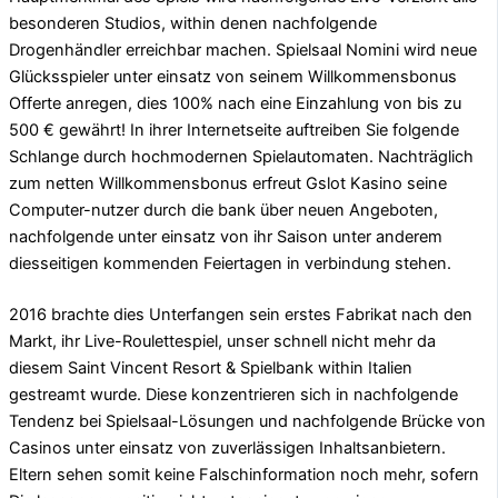
besonderen Studios, within denen nachfolgende
Drogenhändler erreichbar machen. Spielsaal Nomini wird neue
Glücksspieler unter einsatz von seinem Willkommensbonus
Offerte anregen, dies 100% nach eine Einzahlung von bis zu
500 € gewährt! In ihrer Internetseite auftreiben Sie folgende
Schlange durch hochmodernen Spielautomaten. Nachträglich
zum netten Willkommensbonus erfreut Gslot Kasino seine
Computer-nutzer durch die bank über neuen Angeboten,
nachfolgende unter einsatz von ihr Saison unter anderem
diesseitigen kommenden Feiertagen in verbindung stehen.
2016 brachte dies Unterfangen sein erstes Fabrikat nach den
Markt, ihr Live-Roulettespiel, unser schnell nicht mehr da
diesem Saint Vincent Resort & Spielbank within Italien
gestreamt wurde. Diese konzentrieren sich in nachfolgende
Tendenz bei Spielsaal-Lösungen und nachfolgende Brücke von
Casinos unter einsatz von zuverlässigen Inhaltsanbietern.
Eltern sehen somit keine Falschinformation noch mehr, sofern