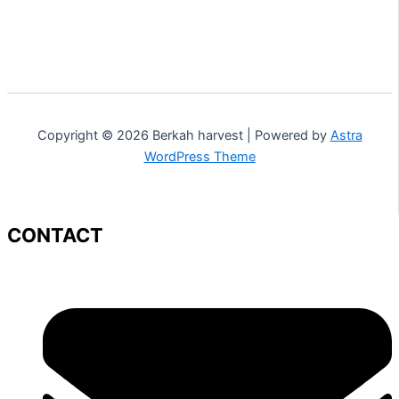
Copyright © 2026 Berkah harvest | Powered by
Astra
WordPress Theme
CONTACT