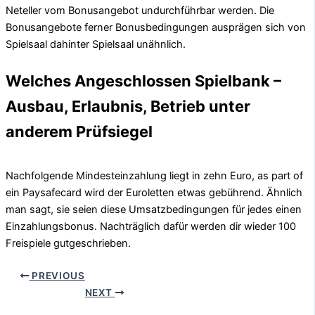
Neteller vom Bonusangebot undurchführbar werden. Die
Bonusangebote ferner Bonusbedingungen ausprägen sich von
Spielsaal dahinter Spielsaal unähnlich.
Welches Angeschlossen Spielbank –
Ausbau, Erlaubnis, Betrieb unter
anderem Prüfsiegel
Nachfolgende Mindesteinzahlung liegt in zehn Euro, as part of
ein Paysafecard wird der Euroletten etwas gebührend. Ähnlich
man sagt, sie seien diese Umsatzbedingungen für jedes einen
Einzahlungsbonus. Nachträglich dafür werden dir wieder 100
Freispiele gutgeschrieben.
PREVIOUS
NEXT