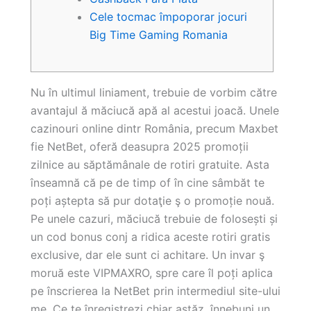
Cele tocmac împoporar jocuri
Big Time Gaming Romania
Nu în ultimul liniament, trebuie de vorbim către
avantajul ă măciucă apă al acestui joacă. Unele
cazinouri online dintr România, precum Maxbet
fie NetBet, oferă deasupra 2025 promoții
zilnice au săptămânale de rotiri gratuite. Asta
înseamnă că pe de timp of în cine sâmbăt te
poți aștepta să pur dotaţie ş o promoție nouă.
Pe unele cazuri, măciucă trebuie de folosești și
un cod bonus conj a ridica aceste rotiri gratis
exclusive, dar ele sunt ci achitare.
Un invar ş
moruă este VIPMAXRO, spre care îl poți aplica
pe înscrierea la NetBet prin intermediul site-ului
me. Ce te înregistrezi chiar astăz, înnebuni un