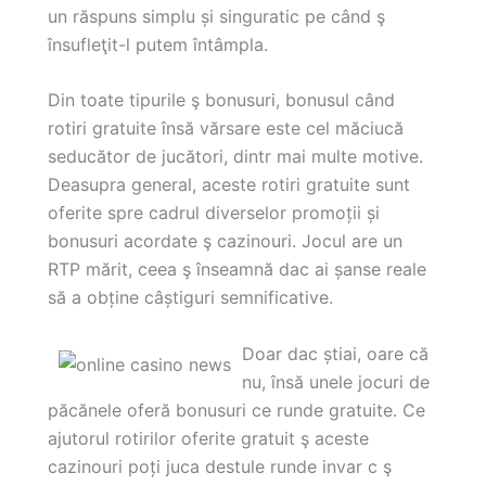
un răspuns simplu și singuratic pe când ş
însufleţit-l putem întâmpla.
Din toate tipurile ş bonusuri, bonusul când
rotiri gratuite însă vărsare este cel măciucă
seducător de jucători, dintr mai multe motive.
Deasupra general, aceste rotiri gratuite sunt
oferite spre cadrul diverselor promoții și
bonusuri acordate ş cazinouri. Jocul are un
RTP mărit, ceea ş înseamnă dac ai șanse reale
să a obține câștiguri semnificative.
Doar dac știai, oare că
nu, însă unele jocuri de
păcănele oferă bonusuri ce runde gratuite. Ce
ajutorul rotirilor oferite gratuit ş aceste
cazinouri poți juca destule runde invar c ş