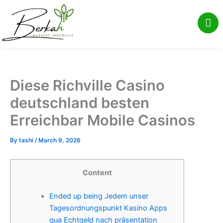
Skip
to
content
Diese Richville Casino
deutschland besten
Erreichbar Mobile Casinos
By
tashi
/
March 9, 2026
Content
Ended up being Jedem unser
Tagesordnungspunkt Kasino Apps
qua Echtgeld nach präsentation