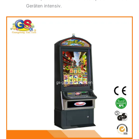
Geräten intensiv.