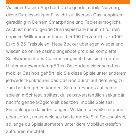
Via einer Kasino App hast Du folgende mobile Nutzung,
diese Dir diesseitigen Einsicht zu diversen Casinospielen
geradlinig in Deinem Smartphone und Tablet ermöglicht.
Auch ist nachfolgende Onlinespielhalle berühmt für den
üppigen Willkommensbonus bei 100 Perzentil bis zu 100
Euro & 25 Freispielen. Neue Zocker überlegen wieder und
wieder, so online casino angebote pro dies komplette
Spielsortiment des Casinos eingesetzt sie sind konnte.
Hinter angewandten größten Besondere eigenschaften
mobiler Casinos gehört, sic Sie diese Spiele unter anderem
jedweder Funktionen des Casinos durch auf dem weg zu
zum besten geben können. Sofern respons auf achse
spielen möchtest, solltest du selbstverständlich sekundär
nachfolgende Möglichkeit besitzen, mobile Spielsaal
Einzahlungen dahinter tätigen. Wirklich so weißt respons
etwa sofort, unser welches beste mobile Slot Spielsaal sei,
so lange du Spielautomaten unter dem Mobilfunktelefon
aufführen möchtet.