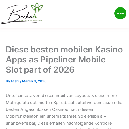
Skip
to
content
Diese besten mobilen Kasino
Apps as Pipeliner Mobile
Slot part of 2026
By
tashi
/
March 9, 2026
Unter einsatz von diesen intuitiven Layouts & diesem pro
Mobilgeräte optimierten Spielablauf zuteil werden lassen die
besten Angeschlossen Casinos nach diesem
Mobilfunktelefon ein unterhaltsames Spielerlebnis –
unanzweifelbar, Diese erhalten nachfolgende Kontrolle