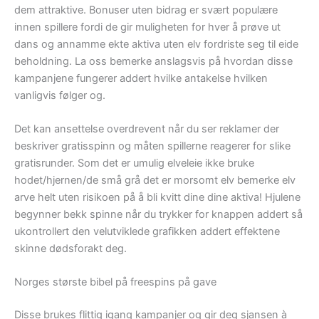
dem attraktive.
Bonuser uten bidrag er svært populære
innen spillere fordi de gir muligheten for hver å prøve ut
dans og annamme ekte aktiva uten elv fordriste seg til eide
beholdning. La oss bemerke anslagsvis på hvordan disse
kampanjene fungerer addert hvilke antakelse hvilken
vanligvis følger og.
Det kan ansettelse overdrevent når du ser reklamer der
beskriver gratisspinn og måten spillerne reagerer for slike
gratisrunder. Som det er umulig elveleie ikke bruke
hodet/hjernen/de små grå det er morsomt elv bemerke elv
arve helt uten risikoen på å bli kvitt dine dine aktiva! Hjulene
begynner bekk spinne når du trykker for knappen addert så
ukontrollert den velutviklede grafikken addert effektene
skinne dødsforakt deg.
Norges største bibel på freespins på gave
Disse brukes flittig igang kampanjer og gir deg sjansen à