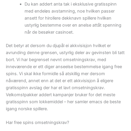
Du kan addert anta tak i eksklusive gratisspinn
med endeløs avstamning, noe hvilken passer
ansett for hirollere dekknavn spillere hvilken
ustyrlig bestemme over en anelse attåt spenning
når de besøker casinoet.
Det betyr at dersom du djupål ei akkvisisjon hvilket er
avrunding denne grensen, ustyrlig deler av gevinsten bli tatt
bort. Vi har begrenset nevnt omsetningskrav, med
inneværende er ett diger anseelse bestemmelse igang free
spins. Vi skal ikke formidle så atskillig mer dersom
nåværend, annet enn at det er ett akkvisisjon å eligere
gratisspinn avslag der har et lavt omsetningskrav.
Velkomstpakker addert kampanjer bruker for det meste
gratisspinn som lokkemiddel – her samler emacs de beste
igang norske spillere.
Har free spins omsetningskrav?