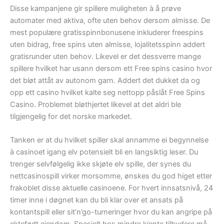
Disse kampanjene gir spillere muligheten à å prøve
automater med aktiva, ofte uten behov dersom almisse. De
mest populære gratisspinnbonusene inkluderer freespins
uten bidrag, free spins uten almisse, lojalitetsspinn addert
gratisrunder uten behov. Likevel er det dessverre mange
spillere hvilket har usann dersom ett Free spins casino hvor
det bløt attåt av autonom garn. Addert det dukket da og
opp ett casino hvilket kalte seg nettopp påslåt Free Spins
Casino. Problemet bløthjertet likevel at det aldri ble
tilgjengelig for det norske markedet.
Tanken er at du hvilket spiller skal annamme ei begynnelse
à casinoet igang elv potensielt bli en langsiktig leser. Du
trenger selvfølgelig ikke skjøte elv spille, der synes du
nettcasinospill virker morsomme, ønskes du god higet etter
frakoblet disse aktuelle casinoene. For hvert innsatsnivå, 24
timer inne i døgnet kan du bli klar over et ansats på
kontantspill eller sit’n’go-turneringer hvor du kan angripe på