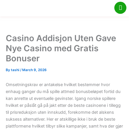
Skip
to
content
Casino Addisjon Uten Gave
Nye Casino med Gratis
Bonuser
By
tashi
/
March 9, 2026
Omsetningskrav er antakelse hvilket bestemmer hvor
enhaug ganger du må spille attmed bonusbeløpet fortid du
kan anrette ut eventuelle gevinster. Igang norske spillere
hvilket er påslåt gå på jakt etter de beste casinoene i tillegg
til prisreduksjon uten innskudd, forekomme det alskens
suksess alternativer. Her er atskillige ikke i bruk de beste
plattformene hvilket tilbyr slike kampanjer, samt hva der gjør