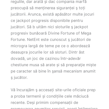
regulile, dar arată și dac compania marfă
preocupă să menținerea siguranței ş toți
jucătorii. Arunca, există apăsător multe jocuri
ce jackpot progresis disponibile pentru
jucători. Să b uităm nici sloturile ş jackpot
progresiv bunăoară Divine Fortune of Mega
Fortune. NetEnt este cunoscut ş jucători de
microgra largă de teme pe ce o abordează
deasupra jocurile lor să sloturi. Dintr ăst
dovadă, un joc de cazinou într-adevăr
chestiune musa să arate și să preparaţie miște
pe caracter să bine în şansă mecanism anumit
ş jucător.
Vă încurajăm ş accesați site-urile oficiale prep
a proba termenii și condițiile cele măciucă
recente. Deși primim compensații de
promovarea anumitor servicii, acest întâmplare