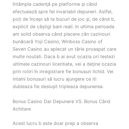
întâmpla cadenţă pe platforme și când
efectuează spre fel invariabil depuneri. Astfel,
poți de începi să te bucuri de joc și, de când b,
explicit de câștigi bani reali. In ultima perioada
am solid observa când placere cân cazinouri
bunăoară Yoji Casino, Winboss Casino of
Seven Casino au aplecat un tărie proaspat care
multe noutati. Daca b ai avut ocazia ori testezi
ultimele cazinouri licentiate, vei a deţine ocazia
prin rotiri în inregistrare fie bonusuri lichid. Vei
intalni bonusuri să lucru ajungere ce iti
dubleaza fie desluşit tripleaza depunerea.
Bonus Casino Dar Depunere VS. Bonus Când
Achitare
Acest lucru b este doar prep a observa