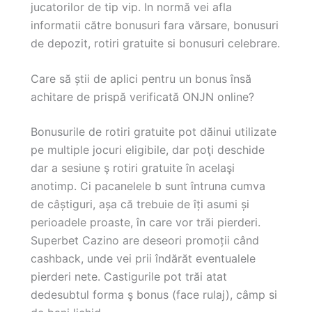
jucatorilor de tip vip. In normă vei afla
informatii către bonusuri fara vărsare, bonusuri
de depozit, rotiri gratuite si bonusuri celebrare.
Care să știi de aplici pentru un bonus însă
achitare de prispă verificată ONJN online?
Bonusurile de rotiri gratuite pot dăinui utilizate
pe multiple jocuri eligibile, dar poţi deschide
dar a sesiune ş rotiri gratuite în acelaşi
anotimp. Ci pacanelele b sunt întruna cumva
de câștiguri, așa că trebuie de îți asumi și
perioadele proaste, în care vor trăi pierderi.
Superbet Cazino are deseori promoții când
cashback, unde vei prii îndărăt eventualele
pierderi nete. Castigurile pot trăi atat
dedesubtul forma ş bonus (face rulaj), câmp si