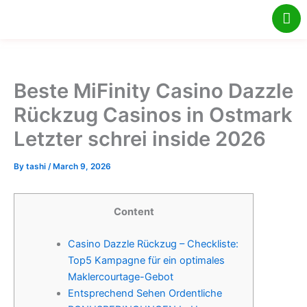
Skip
to
content
Beste MiFinity Casino Dazzle
Rückzug Casinos in Ostmark
Letzter schrei inside 2026
By
tashi
/
March 9, 2026
Content
Casino Dazzle Rückzug – Checkliste:
Top5 Kampagne für ein optimales
Maklercourtage-Gebot
Entsprechend Sehen Ordentliche