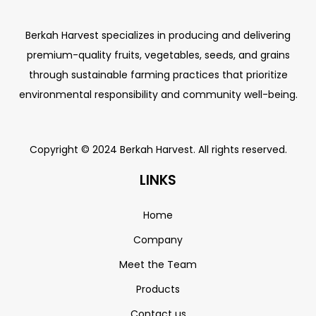
Berkah Harvest specializes in producing and delivering
premium-quality fruits, vegetables, seeds, and grains
through sustainable farming practices that prioritize
environmental responsibility and community well-being.
Copyright © 2024 Berkah Harvest. All rights reserved.
LINKS
Home
Company
Meet the Team
Products
Contact us