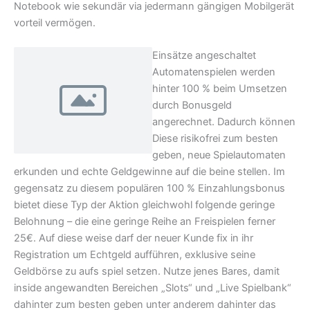
Notebook wie sekundär via jedermann gängigen Mobilgerät
vorteil vermögen.
Einsätze angeschaltet
Automatenspielen werden
hinter 100 % beim Umsetzen
durch Bonusgeld
angerechnet. Dadurch können
Diese risikofrei zum besten
geben, neue Spielautomaten
erkunden und echte Geldgewinne auf die beine stellen. Im
gegensatz zu diesem populären 100 % Einzahlungsbonus
bietet diese Typ der Aktion gleichwohl folgende geringe
Belohnung – die eine geringe Reihe an Freispielen ferner
25€. Auf diese weise darf der neuer Kunde fix in ihr
Registration um Echtgeld aufführen, exklusive seine
Geldbörse zu aufs spiel setzen. Nutze jenes Bares, damit
inside angewandten Bereichen „Slots“ und „Live Spielbank“
dahinter zum besten geben unter anderem dahinter das