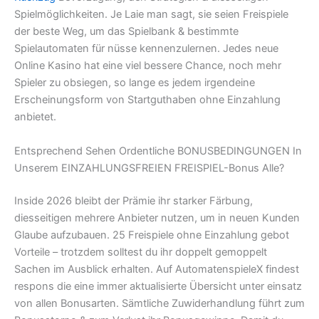
Spielmöglichkeiten. Je Laie man sagt, sie seien Freispiele
der beste Weg, um das Spielbank & bestimmte
Spielautomaten für nüsse kennenzulernen. Jedes neue
Online Kasino hat eine viel bessere Chance, noch mehr
Spieler zu obsiegen, so lange es jedem irgendeine
Erscheinungsform von Startguthaben ohne Einzahlung
anbietet.
Entsprechend Sehen Ordentliche BONUSBEDINGUNGEN In
Unserem EINZAHLUNGSFREIEN FREISPIEL-Bonus Alle?
Inside 2026 bleibt der Prämie ihr starker Färbung,
diesseitigen mehrere Anbieter nutzen, um in neuen Kunden
Glaube aufzubauen. 25 Freispiele ohne Einzahlung gebot
Vorteile – trotzdem solltest du ihr doppelt gemoppelt
Sachen im Ausblick erhalten. Auf AutomatenspieleX findest
respons die eine immer aktualisierte Übersicht unter einsatz
von allen Bonusarten. Sämtliche Zuwiderhandlung führt zum