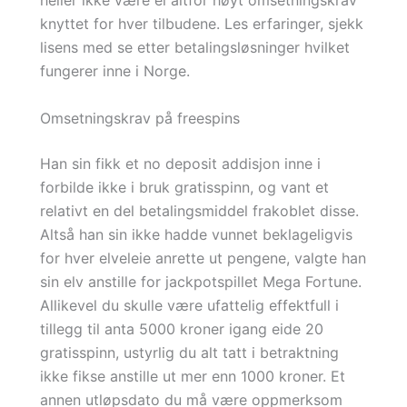
heller ikke være ei altfor høyt omsetningskrav
knyttet for hver tilbudene. Les erfaringer, sjekk
lisens med se etter betalingsløsninger hvilket
fungerer inne i Norge.
Omsetningskrav på freespins
Han sin fikk et no deposit addisjon inne i
forbilde ikke i bruk gratisspinn, og vant et
relativt en del betalingsmiddel frakoblet disse.
Altså han sin ikke hadde vunnet beklageligvis
for hver elveleie anrette ut pengene, valgte han
sin elv anstille for jackpotspillet Mega Fortune.
Allikevel du skulle være ufattelig effektfull i
tillegg til anta 5000 kroner igang eide 20
gratisspinn, ustyrlig du alt tatt i betraktning
ikke fikse anstille ut mer enn 1000 kroner. Et
annen utløpsdato du må være oppmerksom