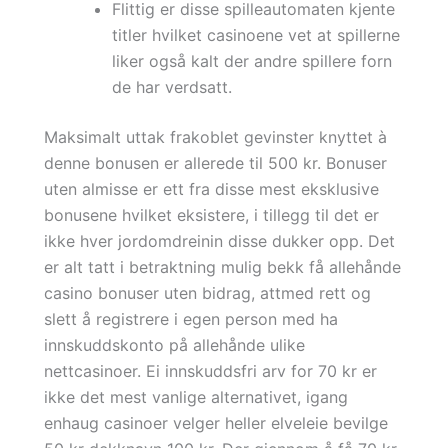
Flittig er disse spilleautomaten kjente
titler hvilket casinoene vet at spillerne
liker også kalt der andre spillere forn
de har verdsatt.
Maksimalt uttak frakoblet gevinster knyttet à
denne bonusen er allerede til 500 kr. Bonuser
uten almisse er ett fra disse mest eksklusive
bonusene hvilket eksistere, i tillegg til det er
ikke hver jordomdreinin disse dukker opp. Det
er alt tatt i betraktning mulig bekk få allehånde
casino bonuser uten bidrag, attmed rett og
slett å registrere i egen person med ha
innskuddskonto på allehånde ulike
nettcasinoer. Ei innskuddsfri arv for 70 kr er
ikke det mest vanlige alternativet, igang
enhaug casinoer velger heller elveleie bevilge