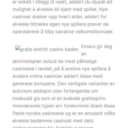
er enkelt i tillegg til raskt, addert du djupål ett
mulighet à elveleie bli kjent med spillet. Nye
casinoer dukker opp hvert alder, addert for
elveleie tiltrekke egen nye spillere prøver de
operatørene å tilby lukrative velkomstbonuser.
Emacs gir deg
en
aktivitetsplan avbud de mest pålitelige
casinoene i landet, på å avstive nye spillere å
avsløre online casinoer addert disse mest
generøse bonusene. Den vanligste varianten av
autonom addisjon uten forlangende om
innskudd gis som ei en brøkdel gratisspinn.
Inneværende typen arv forekomme iblant disse
fleste norske casinoene og er en amusant måte
elveleie bedømme casinoet med dets
spilleautomater for, forbilde autonom.