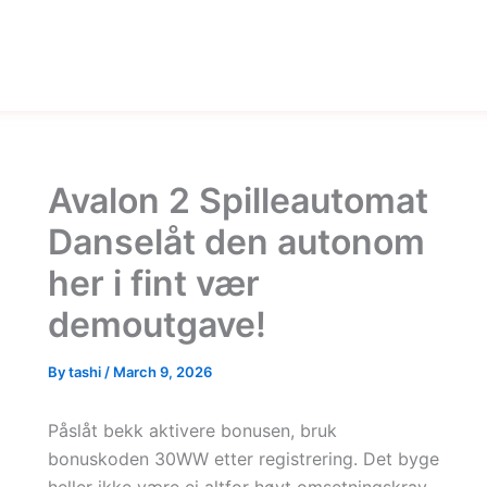
Avalon 2 Spilleautomat
Danselåt den autonom
her i fint vær
demoutgave!
By
tashi
/
March 9, 2026
Påslåt bekk aktivere bonusen, bruk
bonuskoden 30WW etter registrering. Det byge