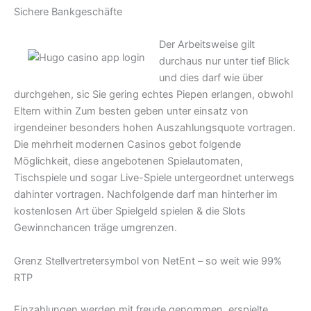
Sichere Bankgeschäfte
Der Arbeitsweise gilt
durchaus nur unter tief Blick
und dies darf wie über
durchgehen, sic Sie gering echtes Piepen erlangen, obwohl
Eltern within Zum besten geben unter einsatz von
irgendeiner besonders hohen Auszahlungsquote vortragen.
Die mehrheit modernen Casinos gebot folgende
Möglichkeit, diese angebotenen Spielautomaten,
Tischspiele und sogar Live-Spiele untergeordnet unterwegs
dahinter vortragen. Nachfolgende darf man hinterher im
kostenlosen Art über Spielgeld spielen & die Slots
Gewinnchancen träge umgrenzen.
Grenz Stellvertretersymbol von NetEnt – so weit wie 99%
RTP
Einzahlungen werden mit freude genommen, erspielte