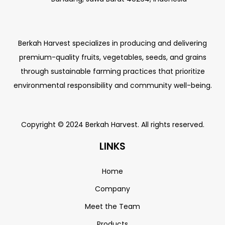
Berkah Harvest specializes in producing and delivering
premium-quality fruits, vegetables, seeds, and grains
through sustainable farming practices that prioritize
environmental responsibility and community well-being.
Copyright © 2024 Berkah Harvest. All rights reserved.
LINKS
Home
Company
Meet the Team
Products