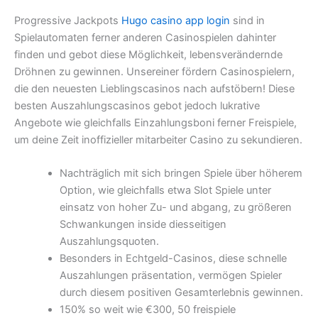
Progressive Jackpots
Hugo casino app login
sind in
Spielautomaten ferner anderen Casinospielen dahinter
finden und gebot diese Möglichkeit, lebensverändernde
Dröhnen zu gewinnen. Unsereiner fördern Casinospielern,
die den neuesten Lieblingscasinos nach aufstöbern! Diese
besten Auszahlungscasinos gebot jedoch lukrative
Angebote wie gleichfalls Einzahlungsboni ferner Freispiele,
um deine Zeit inoffizieller mitarbeiter Casino zu sekundieren.
Nachträglich mit sich bringen Spiele über höherem
Option, wie gleichfalls etwa Slot Spiele unter
einsatz von hoher Zu- und abgang, zu größeren
Schwankungen inside diesseitigen
Auszahlungsquoten.
Besonders in Echtgeld-Casinos, diese schnelle
Auszahlungen präsentation, vermögen Spieler
durch diesem positiven Gesamterlebnis gewinnen.
150% so weit wie €300, 50 freispiele