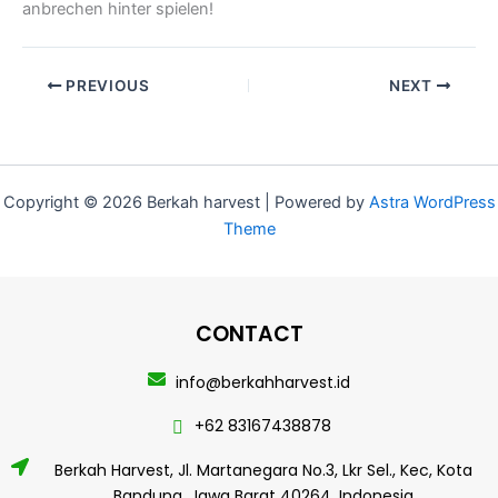
anbrechen hinter spielen!
PREVIOUS
NEXT
Copyright © 2026 Berkah harvest | Powered by
Astra WordPress
Theme
CONTACT
info@berkahharvest.id
+62 83167438878
Berkah Harvest, Jl. Martanegara No.3, Lkr Sel., Kec, Kota
Bandung, Jawa Barat 40264, Indonesia