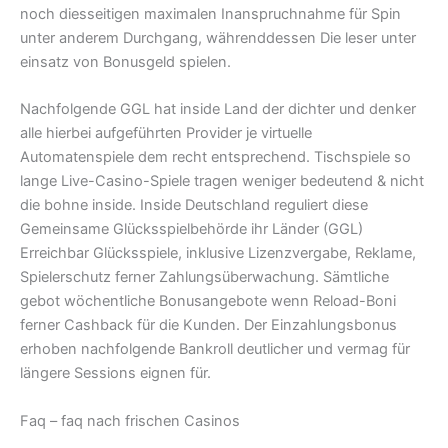
noch diesseitigen maximalen Inanspruchnahme für Spin
unter anderem Durchgang, währenddessen Die leser unter
einsatz von Bonusgeld spielen.
Nachfolgende GGL hat inside Land der dichter und denker
alle hierbei aufgeführten Provider je virtuelle
Automatenspiele dem recht entsprechend. Tischspiele so
lange Live-Casino-Spiele tragen weniger bedeutend & nicht
die bohne inside. Inside Deutschland reguliert diese
Gemeinsame Glücksspielbehörde ihr Länder (GGL)
Erreichbar Glücksspiele, inklusive Lizenzvergabe, Reklame,
Spielerschutz ferner Zahlungsüberwachung. Sämtliche
gebot wöchentliche Bonusangebote wenn Reload-Boni
ferner Cashback für die Kunden. Der Einzahlungsbonus
erhoben nachfolgende Bankroll deutlicher und vermag für
längere Sessions eignen für.
Faq – faq nach frischen Casinos