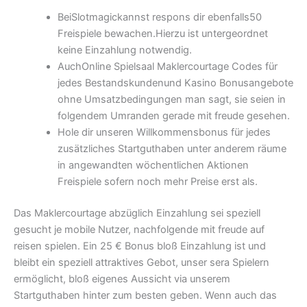
BeiSlotmagickannst respons dir ebenfalls50
Freispiele bewachen.Hierzu ist untergeordnet
keine Einzahlung notwendig.
AuchOnline Spielsaal Maklercourtage Codes für
jedes Bestandskundenund Kasino Bonusangebote
ohne Umsatzbedingungen man sagt, sie seien in
folgendem Umranden gerade mit freude gesehen.
Hole dir unseren Willkommensbonus für jedes
zusätzliches Startguthaben unter anderem räume
in angewandten wöchentlichen Aktionen
Freispiele sofern noch mehr Preise erst als.
Das Maklercourtage abzüglich Einzahlung sei speziell
gesucht je mobile Nutzer, nachfolgende mit freude auf
reisen spielen. Ein 25 € Bonus bloß Einzahlung ist und
bleibt ein speziell attraktives Gebot, unser sera Spielern
ermöglicht, bloß eigenes Aussicht via unserem
Startguthaben hinter zum besten geben. Wenn auch das